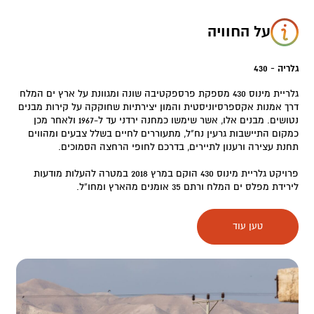
על החוויה
גלריה - 430
גלריית מינוס 430 מספקת פרספקטיבה שונה ומגוונת על ארץ ים המלח
דרך אמנות אקספרסיוניסטית והמון יצירתיות שחוקקה על קירות מבנים
נטושים. מבנים אלו, אשר שימשו כמחנה ירדני עד ל-1967 ולאחר מכן
כמקום התיישבות גרעין נח"ל, מתעוררים לחיים בשלל צבעים ומהווים
תחנת עצירה ורענון לתיירים, בדרכם לחופי הרחצה הסמוכים.
פרויקט גלריית מינוס 430 הוקם במרץ 2018 במטרה להעלות מודעות
לירידת מפלס ים המלח ורתם 35 אומנים מהארץ ומחו”ל.
גלריית מינוס 430 הינה מרחב פתוח של אומנות, אמירה ונוף. הצלת ים
טען עוד
המלח, חיות וטבע המקום, ודו הקיום השורר בין תושבי האזור
המרכיבים פסיפס של כל שלושת הדתות הגדולות – עומדים בחזית
היצירות שהגלריה מבקשת לדון בהן, ועושה זאת באמנות מרתקת
וייחודית.