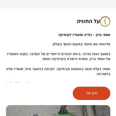
על החוויה
אסתי ברק – גלריה וסטודיו לקרמיקה
סדנאות אש וחומר במקום הנמוך בעולם
במושב נאות הכיכר, בינות הנופים הייחודיים של המדבר, נמצא הסטודיו
של אסתי ברק, אמנית היוצרת בקרמיקה וחומר.
אסתי בעלת תואר באומנות וקרמיקה. הקימה בהאנגר גדול, סטודיו מלא
בהשראה.
הסדנא הקרובה:
סדנא בהשתתפות האמנית הקרואטית Lidia Boševski
.
טען עוד
בכניסה להאנגר, העיניים רצות בהנאה על הקיר החיצוני של המבנה,
שם עבודותיה של אסתי מזמינות להיכנס פנימה, לתוך הסטודיו המלא
בתנורים שונים, אמנות מכל עבר וכלים מדהימים.