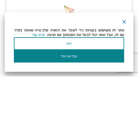
ניוזלטר
אתר זה משתמש בעוגיות כדי לשפר את החוויה שלך.נניח שאתה בסדר
כתובת הדוא"ל שלך
עם זה, אבל אתה יכול לבטל את הסכמתך אם תרצה.
קרא עוד
דחה
אני מאשר/ת שקראתי ומסכים/ה
למדיניות הפרטיות ולמדיניות
הקוקיז
של האתר.
קבל את הכל
בעל עסק? התחבר כאן
הצהרת נגישות
תקנון, תנאי שימוש ומדיניות פרטיות
הגדרות פרטיות
Powered by
כל הזכויות שמורות לארץ ים המלח ©