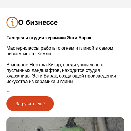
О бизнессе
Галерея и студия керамики Эсти Барак
Мастер-классы работы с огнем и глиной в самом
низком месте Земли.
В мошаве Неот-ха-Кикар, среди уникальных
пустынных ландшафтов, находится студия
художницы Эсти Барак, создающей произведения
искусства из керамики и глины.
Эсти имеет академическую степень по
изобразительному искусству и керамике. Свою
Загрузить ещё
студию, полную оригинальных творческих находок,
она открыла в большом ангаре.
На входе в студию сразу замечаешь великолепную
внешнюю стену ангара, украшенную работами Эсти,