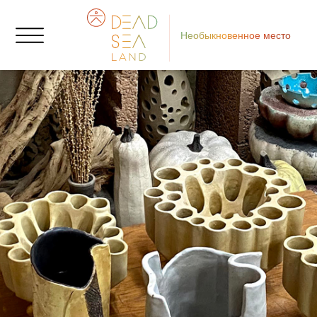
Необыкновенное место
Се
мо
о
К