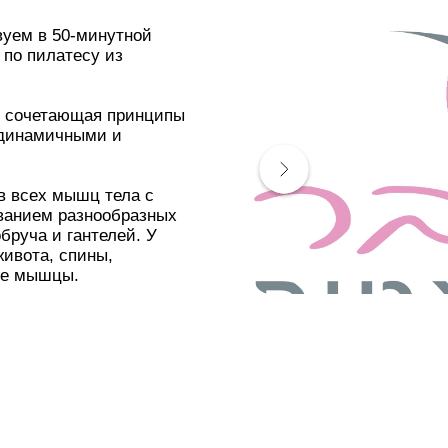
вуем в 50-минутной
 по пилатесу из
, сочетающая принципы
 динамичными и
ев всех мышц тела с
ванием разнообразных
бруча и гантелей. У
ивота, спины,
ные мышцы.
е, а, наоборот,
уловища, удлинить
ой гибкости, а также
 правильно дышать и
е проблем со