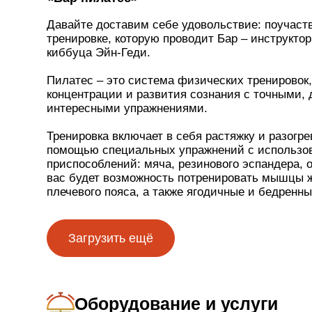
Давайте доставим себе удовольствие: поучаст
тренировке, которую проводит Бар ‒ инструктор
киббуца Эйн-Геди.
Пилатес ‒ это система физических тренировок
концентрации и развития сознания с точными,
интересными упражнениями.
Тренировка включает в себя растяжку и разогр
помощью специальных упражнений с использо
приспособлений: мяча, резинового эспандера, о
вас будет возможность потренировать мышцы ж
плечевого пояса, а также ягодичные и бедрен
Тренировки по системе Пилатеса не интенсивны
спокойные. Их назначение ‒ укрепить мышцы т
Загрузить ещё
позвоночник и конечности, добиться значительн
стать более стройным, научиться осознанно и
улучшить координацию.
Оборудование и услуги
Отдельные упражнения также помогают в случа