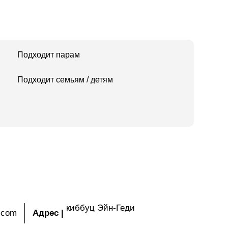
Подходит парам
Подходит семьям / детям
киббуц Эйн-Геди
.com
Адрес
|