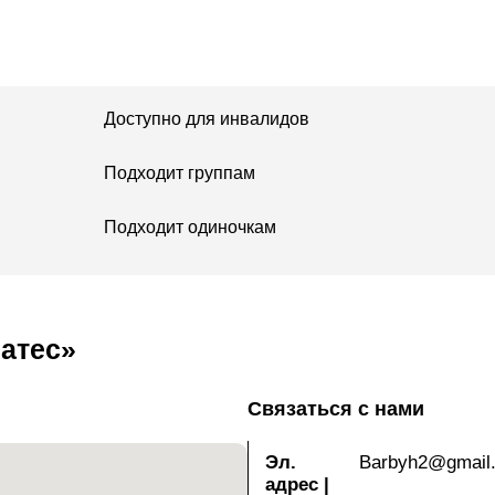
олей, вызванных
Доступно для инвалидов
ам и девушкам,
овый период ‒
Подходит группам
е Эйн-Геди или в любом
Подходит одиночкам
ете заказать
сы для пар, семей или
атес»
Связаться с нами
Эл.
Barbyh2@gmail
адрес
|