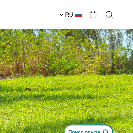
RU
AR
HE
EN
Центральная часть р
Мертвого моря
отдых в деревне
«Циммер Зехавы»
Поиск опыта