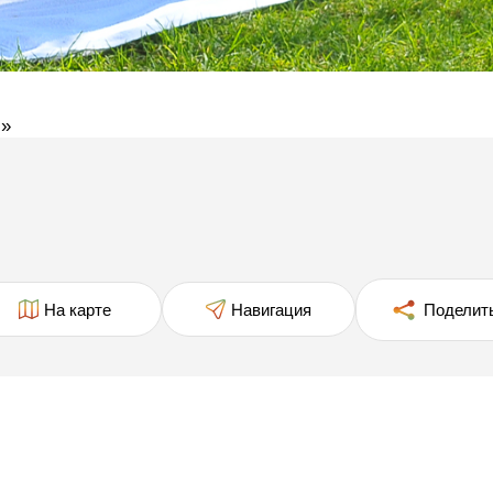
с»
На карте
Навигация
Поделит