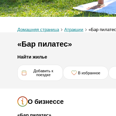
Домашняя страница
Атракции
«Бар пилате
«Бар пилатес»
Найти жилье
Добавить к
В избранное
поездке
О бизнессе
«Бар пилатес»