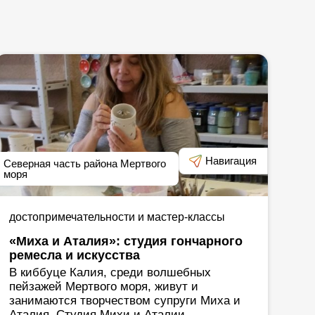
Навигация
Северная часть района Мертвого
моря
достопримечательности и мастер-классы
«Миха и Аталия»: студия гончарного
ремесла и искусства
В киббуце Калия, среди волшебных
пейзажей Мертвого моря, живут и
занимаются творчеством супруги Миха и
Аталия. Студия Михи и Аталии