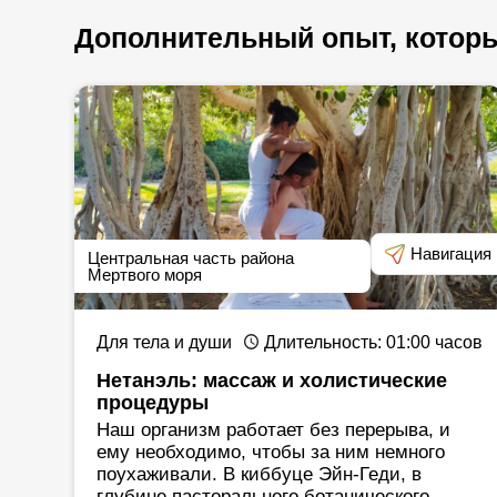
Дополнительный опыт, которы
Навигация
Центральная часть района
Мертвого моря
Для тела и души
Длительность
: 01:00
часов
Нетанэль: массаж и холистические
процедуры
Наш организм работает без перерыва, и
ему необходимо, чтобы за ним немного
поухаживали. В киббуце Эйн-Геди, в
глубине пасторального ботанического