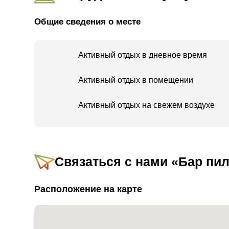
здоровьем: болей в спине, смещения диска, б
ортопедическими заболеваниями, и т. п.
Общие сведения о месте
Занятия подходят всем!
Активный отдых в дневное время
Мужчинам и женщинам, пожилым людям, юнош
беременным женщинам и женщинам в послерод
независимо от физического состояния.
Активный отдых в помещении
Занятия могут проводиться в студии в киббуц
Активный отдых на свежем воздухе
другом месте по вашему выбору: вы всегда мож
захватывающие частные уроки или мастер-клас
групп.
Связаться с нами
«Бар пил
Расположение на карте