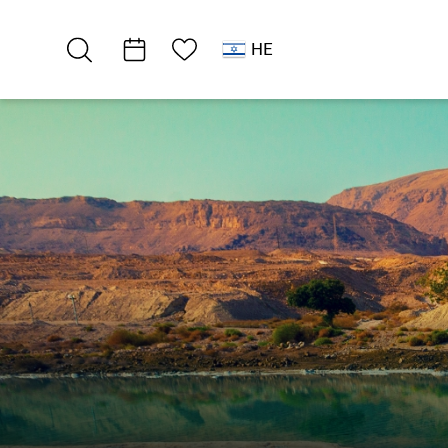
רשימת מועדפים
HE
חאנים / קמפינג
קמפינג ים המלח