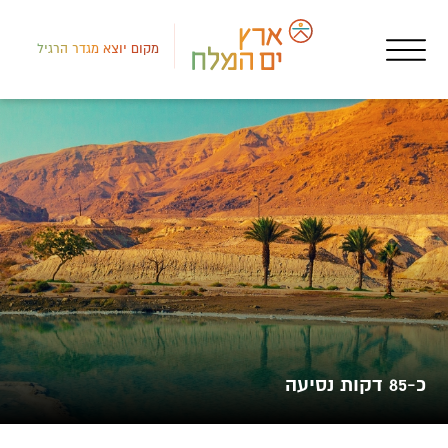
מקום יוצא מגדר הרגיל
לב י
מקו
דרך
כ-85 דקות נסיעה