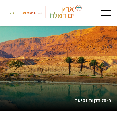
מקום יוצא מגדר הרגיל
דרום
אטר
איל
כ-70 דקות נסיעה