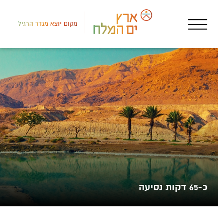
מקום יוצא מגדר הרגיל
צפון
חופ
חוף
כ-65 דקות נסיעה