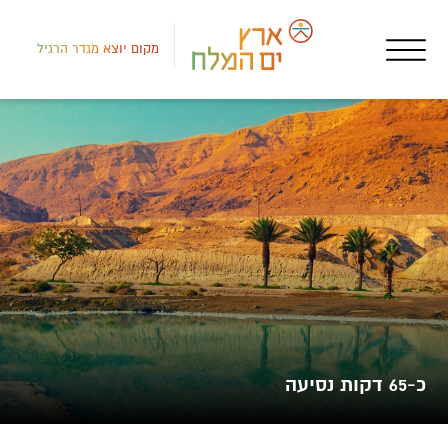
מקום יוצא מגדר הרגיל
דרום
שגר
מצו
כ-65 דקות נסיעה