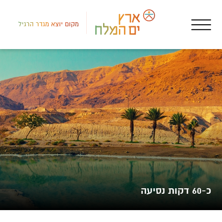
מקום יוצא מגדר הרגיל
דרום
אטר
שמו
כ-60 דקות נסיעה