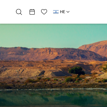
רשימת מועדפים
HE
AR
RU
EN
דרום ים המלח
אטרקציות וסדנאות
תיירות והדרכה יוני…