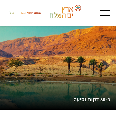
מקום יוצא מגדר הרגיל
מקו
צימ
כ-60 דקות נסיעה