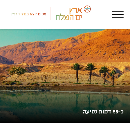
מקום יוצא מגדר הרגיל
דרום
איר
צימ
כ-55 דקות נסיעה