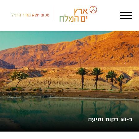
מקום יוצא מגדר הרגיל
לב י
גוף
מגע
כ-50 דקות נסיעה