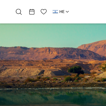
רשימת מועדפים
HE
AR
RU
EN
דרום ים המלח
חאנים / קמפינג
חאן שקדי