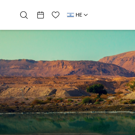
רשימת מועדפים
HE
AR
RU
EN
דרום ים המלח
אטרקציות וסדנאות
קארמה - סטודיו…