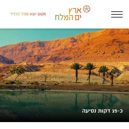
מקום יוצא מגדר הרגיל
דרום
בתי
מלו
כ-25 דקות נסיעה