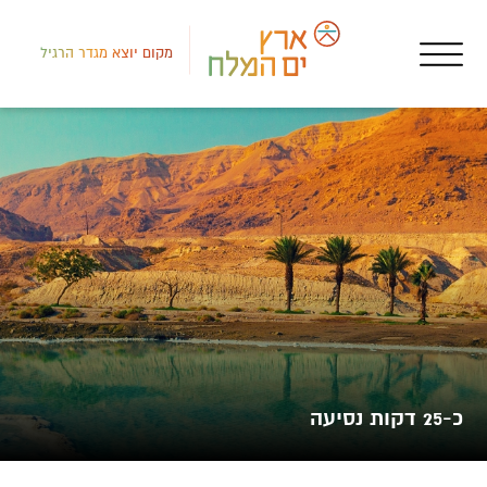
מקום יוצא מגדר הרגיל
דרום
שגר
מצו
כ-25 דקות נסיעה