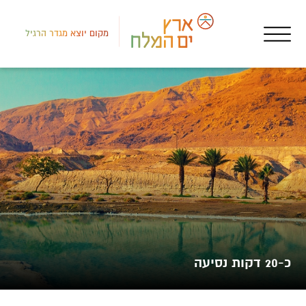
מקום יוצא מגדר הרגיל
לב י
מכי
קפס
כ-20 דקות נסיעה