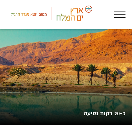
מקום יוצא מגדר הרגיל
דרום
חאנ
חאן
כ-20 דקות נסיעה