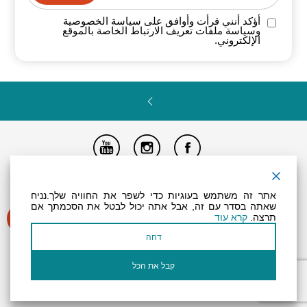
أؤكد أنني قرأت وأوافق على سياسة
الخصوصية
وسياسة ملفات تعريف الارتباط الخاصة
بالموقع
الإلكتروني.
تصريح المتاحية
النظام الداخلي
Powered by
אתר זה משתמש בעוגיות כדי לשפר את החוויה שלך.נניח
جميع الحقوق محفوظة لـ "أرض (منطقة) البحر الميت ©
שאתה בסדר עם זה, אבל אתה יכול לבטל את הסכמתך אם
תרצה.
קרא עוד
דחה
קבל את הכל