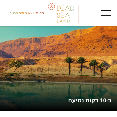
מקום יוצא מגדר הרגיל
جنو
نق
إيل
כ-10 דקות נסיעה