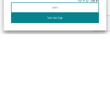
תרצה.
קרא עוד
عنوان بريدك الإلكتروني
דחה
أؤكد أنني قرأت وأوافق على سياسة
الخصوصية
وسياسة ملفات تعريف الارتباط الخاصة
بالموقع
קבל את הכל
الإلكتروني.
تصريح المتاحية
النظام الداخلي
Powered by
جميع الحقوق محفوظة لـ "أرض (منطقة) البحر الميت ©