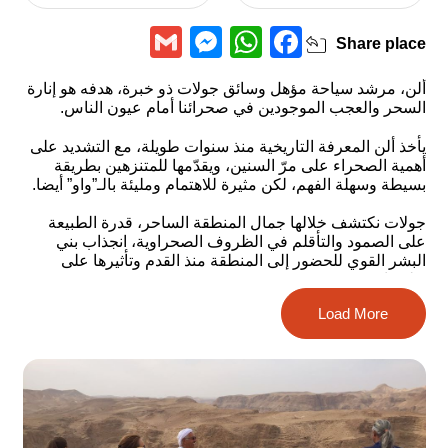
Messenger
Gmail
WhatsApp
Facebook
Share
place
ألن، مرشد سياحة مؤهل وسائق جولات ذو خبرة، هدفه هو إنارة
السحر والعجب الموجودين في صحرائنا أمام عيون الناس.
يأخذ ألن المعرفة التاريخية منذ سنوات طويلة، مع التشديد على
أهمية الصحراء على مرّ السنين، ويقدّمها للمتنزهين بطريقة
بسيطة وسهلة الفهم، لكن مثيرة للاهتمام ومليئة بالـ”واو” أيضا.
جولات نكتشف خلالها جمال المنطقة الساحر، قدرة الطبيعة
على الصمود والتأقلم في الظروف الصحراوية، انجذاب بني
البشر القوي للحضور إلى المنطقة منذ القدم وتأثيرها على
تطوّرنا.
Load More
يعمل ألن في منطقة عاراد حتى متسادا، معالي يائير، نافي
زوهر، جبل سدوم، وادي براتسيم وغيرها…
مع الكثير من المعرفة والمحبة للصحراء، يؤمن ألن أن بإمكانه
أن يجدد لكم وأن يجعل نزهتكم مميزة.
كل ما تبقى هو التجربة، والاستمتاع…