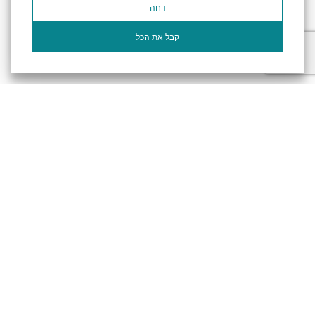
דחה
أؤكد أنني قرأت وأوافق على سياسة
الخصوصية
وسياسة ملفات تعريف الارتباط الخاصة
بالموقع
קבל את הכל
الإلكتروني.
تصريح المتاحية
النظام الداخلي
Powered by
جميع الحقوق محفوظة لـ "أرض (منطقة) البحر الميت ©