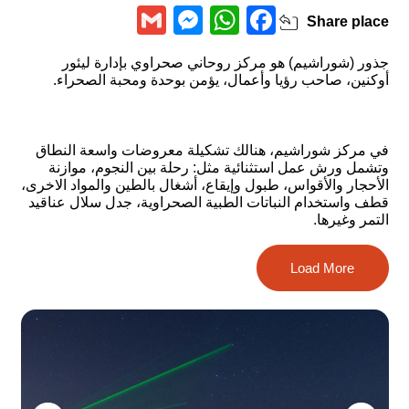
Messenger
Gmail
WhatsApp
Facebook
Share
place
جذور (شوراشيم) هو مركز روحاني صحراوي بإدارة ليئور
أوكنين، صاحب رؤيا وأعمال، يؤمن بوحدة ومحبة الصحراء.
في مركز شوراشيم، هنالك تشكيلة معروضات واسعة النطاق
وتشمل ورش عمل استثنائية مثل: رحلة بين النجوم، موازنة
الأحجار والأقواس، طبول وإيقاع، أشغال بالطين والمواد الاخرى،
قطف واستخدام النباتات الطبية الصحراوية، جدل سلال عناقيد
التمر وغيرها.
Load More
بالإمكان الحجز وتجربة هذه التشكيلة في الميدان أو في المركز
نفسه، الواقع في عاراد. الميزة الكامنة في المركز في عاراد
هي التعرف على نمط الحياة في المكان، بل وحتى تجربة
معروضات حصرية مثل سويت لودج.