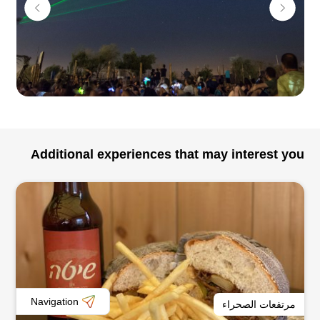
إلى جانب ورش العمل والمحتوى الممتع، بالإمكان أيضا حجز
احتفالات ميدانية تتضمن موسيقى عالمية، حلقات طبول، فنون
جاغلينغ النار والضوء، ورش عمل ODT للمجموعات وغيرها.
تعالوا بفكر منفتح، بالإمكان اكتشاف عالم رائع هنا…
Additional experiences that may interest you
Navigation
مرتفعات الصحراء