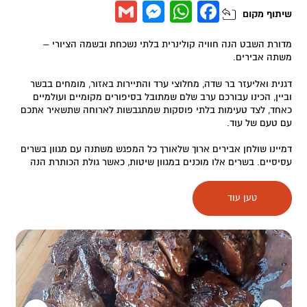
Messenger
Gmail
WhatsApp
Facebook
שיתוף
מקום
מדורת השבט הנה חוויה קולינרית בלתי נשכחת ובשמה הציורי –
משתה אבירים.
דגנית ואליעזר בר שדה, מחלוצי ערד והתיירות באזור, מומחים בבשר
וביין, הכינו עבורכם ערב שלם שמתובל בסיפורים מקומיים ועולמיים
כאחד, לצד טעימות בלתי פוסקות שמתגבשות לארוחה שתשאיר אתכם
עם טעם של עוד.
דמיינו שולחן אבירים ארוך שלאורך כל המפגש משתנה עם מגוון בשרים
עסיסיים. בשרים אלו מוכנים במגוון שיטות, כאשר גולת הכותרת הנה
המעשנה הבלעדית של אליעזר שממוקמת בחצר הבית.
טען עוד
לצד כל זה תמצאו את יקב צוף, היקב הביתי והמשובח שמתלווה
לשולחן.
ישנן אפשרויות גם לצמחוניים וטבעוניים עם מגוון מנות טעימות ומזינות.
במשתה ניתן לארח עד 35 משתתפים ובתיאום מראש.
לתיאום –
050-4224777