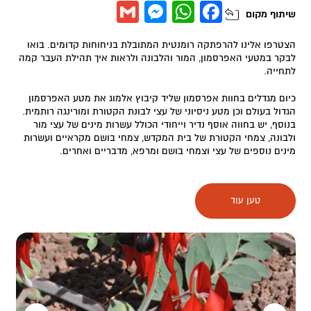
Messenger
Gmail
WhatsApp
Facebook
שיתוף
מקום
הצטרפו אלינו להרפתקה רומנטית המתובלת בניחוחות קדומים. בואו
לבקר במטעי האפרסמון, המור והלבונה ולראות איך תהילת העבר קמה
לתחייה.
כיום מגדלים בחוות אפרסמון שליד קיבוץ אלמוג את מטע האפרסמון
הגדול בעולם וכן מטע ניסיוני של עצי לבונת הקטורת ומורינגה רותמית.
בנוסף, יש בחווה אוסף נדיר וייחודי הכולל עשרות מינים של עצי מור
ולבונה, צמחי הקטורת של בית המקדש, צמחי בושם מקראיים ועשרות
מינים נוספים של עצי וצמחי בושם ומרפא, מדבריים ואחרים.
אתם מוזמנים להכיר את שיח האפרסמון המקראי, לפגוש את עצי המור
והלבונה, להריח צמחי בושם מדבריים, ללגום חליטה מיוחדת, להקטיר
טען עוד
קטורת ריחנית, להשתכר מריחות הבשמים הקדומים ולגלות מפעל חיים-
חלום רומנטי ותמים ההולך ומתגשם.
*הסיורים בחווה הם בתיאום מראש בלבד (גיא- 052-4498200) ולקבוצות
בנות 20 משתתפים ומעלה.
*הסיור אורך בין שעה לשעה וחצי וכולל גם חליטה מיוחדת.
*ניתן לערוך גם סדנת קוסמטיקה קדומה. הסדנה אורכת בין שעה וחצי