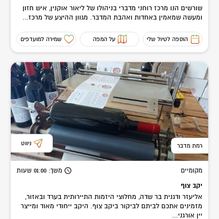
שורשים הנו מרכז רוחני מדברי בניהולו של ליאור אוקנין, איש חזון
ומעשה שמאמין באחדות ואהבת המדבר. מגוון ההיצע של מרכז...
הוספה לטיול שלי
על המפה
שמירה למועדפים
ניווט
רמת מדבר
מקומיים
משך
: 01:00
שעות
יקב צוף
אליעזר ודגנית בר שדה, מחלוצי היזמות התיירותית בערד ובאזור,
מזמינים אתכם לביתם לביקור ביקב צוף. היקב ייחודי מאוד ומייצר
יין אורגני...