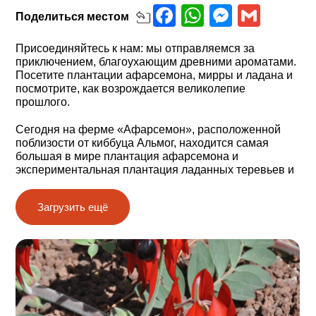
Facebook
WhatsApp
Messen
Gmai
Поделиться
местом
Присоединяйтесь к нам: мы отправляемся за
приключением, благоухающим древними ароматами.
Посетите плантации афарсемона, мирры и ладана и
посмотрите, как возрождается великолепие
прошлого.
Сегодня на ферме «Афарсемон», расположенной
поблизости от киббуца Альмог, находится самая
большая в мире плантация афарсемона и
экспериментальная плантация ладанных теревьев и
моринги (Moringa peregrina). На ферме вы также
встретите редкое и необычное собрание мирровых и
Загрузить ещё
ладанных деревьев, смола которых воскурялась в
Иерусалимском храме, благовонные растения,
известные по книгам Библии, и десятки других видов
деревьев и растений, пустынных и не только,
выращиваемых за их ароматические и лечебные
свойства.
Приглашаем вас познакомиться с афарсемоном ‒