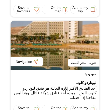
Save to
On the
Add to my
favorites
map
trip
Navigation
جنوب البحر الميت
בתי מלון
ليوناردو كلوب
أحد الفنادق الأكثر إثارة للعائلة هو فندق ليوناردو
كلوب البحر الميت، أحد فنادق شبكة فاتال. وهذا ليس
مفاجئا إذا أخذنا...
Save to
On the
Add to my