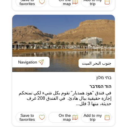
favorites
map
trip
Navigation
جنوب البحر الميت
בתי מלון
הוד המדבר
في فندق "هود همدبار" نقوم بكل شيء لكي نمنحكم
إجازة حقيقية ببال هادئ. في الفندق 208 غرف
حديثة، منها 3 فلل...
Save to
On the
Add to my
favorites
map
trip