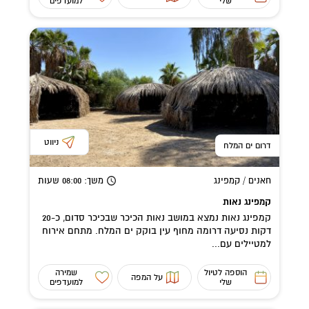
שלי
למועדפים
ניווט
דרום ים המלח
חאנים / קמפינג
משך
: 08:00
שעות
קמפינג נאות
קמפינג נאות נמצא במושב נאות הכיכר שבכיכר סדום, כ-20
דקות נסיעה דרומה מחוף עין בוקק ים המלח. מתחם אירוח
למטיילים עם...
הוספה לטיול
שמירה
על המפה
שלי
למועדפים