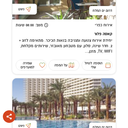
ניווט
דרום ים המלח
אירוח כפרי
משך
: 08:00
שעות
קאסה פלור
יחידת אירוח צנועה ומגניבה בנאות הכיכר. מתאימה לזוג +
2. חדר שינה, סלון, עם מטבחון מאובזר, שירותים מקלחת,
TV, WIFI, מזגן,...
הוספה לטיול
שמירה
על המפה
שלי
למועדפים
ניווט
דרום ים המלח