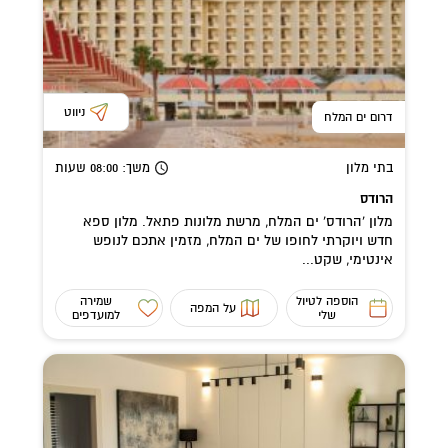
ניווט
דרום ים המלח
בתי מלון
משך
: 08:00
שעות
הרודס
מלון 'הרודס' ים המלח, מרשת מלונות פתאל. מלון ספא
חדש ויוקרתי לחופו של ים המלח, מזמין אתכם לנופש
אינטימי, שקט...
הוספה לטיול
שמירה
על המפה
שלי
למועדפים