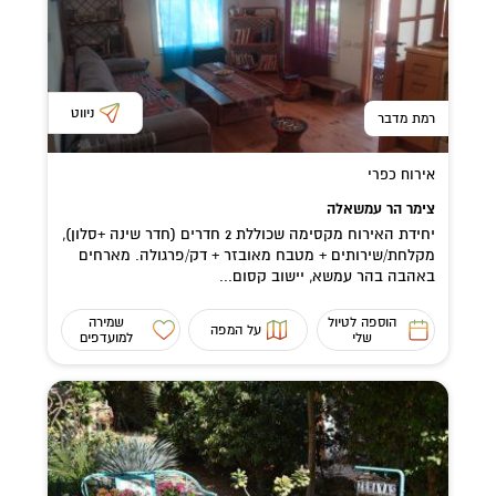
ניווט
רמת מדבר
אירוח כפרי
צימר הר עמשאלה
יחידת האירוח מקסימה שכוללת 2 חדרים (חדר שינה +סלון),
מקלחת/שירותים + מטבח מאובזר + דק/פרגולה. מארחים
באהבה בהר עמשא, יישוב קסום...
הוספה לטיול
שמירה
על המפה
שלי
למועדפים