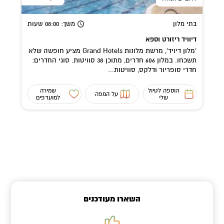
בתי מלון
משך
: 08:00
שעות
דיוויד ריזורט וספא
'מלון דיויד', מרשת מלונות Grand Hotels מציע חופשה שלא
תשכחו. במלון 606 חדרים, מתוכן 38 סוויטות. סוגי החדרים:
חדרי סופריור ודלקס, סוויטות...
הוספה לטיול
שמירה
על המפה
שלי
למועדפים
השארו מעודכנים