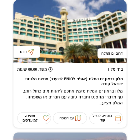
ניווט
דרום ים המלח
בתי מלון
משך
: 08:00
שעות
מלון בראון ים המלח (אנג'וי ENJOY לשעבר) מרשת מלונות
ישראל קנדה
מלון בראון ים המלח מזמין אתכם ליהנות מים כחול רוגע,
נוף מדברי מהפנט וחברה טובה עם חברים או משפחה.
המלון מציע...
הוספה לטיול
שמירה
על המפה
שלי
למועדפים