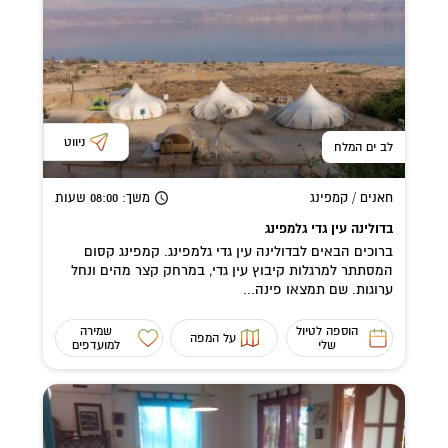
ניווט
לב ים המלח
חאנים / קמפינג
משך
: 08:00
שעות
בדולינה עין גדי גלמפינג
ברוכים הבאים לבדולינה עין גדי גלמפינג. קמפינג קסום
המסתתר למרגלות קיבוץ עין גדי, במרחק קצר מהים ונחל
ערוגות. שם תמצאו פינה...
הוספה לטיול
שמירה
על המפה
שלי
למועדפים