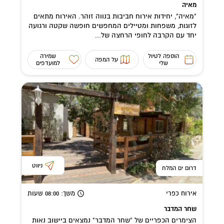
מאיה
"מאיה", יחידות אירוח חביבות בנווה זוהר. האירוח מתאים
לזוגות, משפחות ומטיילים המחפשים חופשה שקטה ורגועה
יחד עם הקרבה לחופי הרחצה של...
הוספה לטיול
שמירה
על המפה
שלי
למועדפים
ניווט
דרום ים המלח
אירוח כפרי
משך
: 08:00
שעות
שחר המדבר
הצימרים הכפריים של "שחר המדבר" נמצאים ביישוב נאות