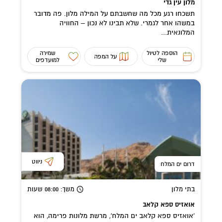
מלון עין גדי
תשכחו רגע מכל מה שחשבתם על המילה מלון. פה מדובר
במשהו אחר לגמרי. שלא תבינו לא נכון – החוויה
המלונאית...
הוספה לטיול
שמירה
על המפה
שלי
למועדפים
ניווט
דרום ים המלח
בתי מלון
משך
: 08:00
שעות
אואזיס ספא קלאב
'אואזיס ספא קלאב ים המלח', מרשת מלונות פרימה, הוא