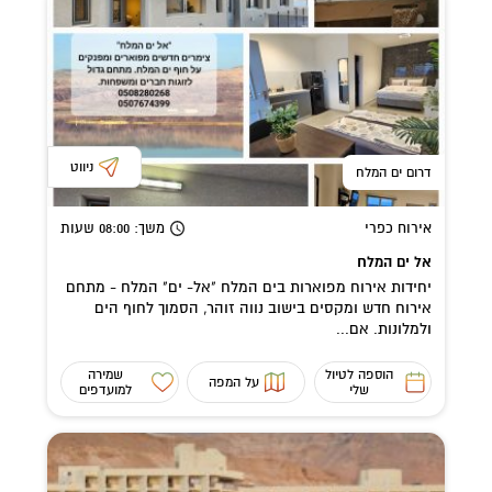
ניווט
דרום ים המלח
אירוח כפרי
משך
: 08:00
שעות
אל ים המלח
יחידות אירוח מפוארות בים המלח "אל- ים" המלח - מתחם
אירוח חדש ומקסים בישוב נווה זוהר, הסמוך לחוף הים
ולמלונות. אם...
הוספה לטיול
שמירה
על המפה
שלי
למועדפים