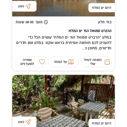
ניווט
דרום ים המלח
בתי מלון
משך
: 08:00
שעות
הרברט סמואל הוד ים המלח
במלון "הרברט סמואל הוד ים המלח" עושים הכל כדי
להעניק לכם חופשה אמיתית בראש שקט. במלון 208 חדרים
חדישים, מתוכן 3...
הוספה לטיול
שמירה
על המפה
שלי
למועדפים
ניווט
דרום ים המלח