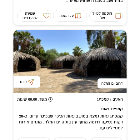
בהתחשב בעובדה שהוא מציע...
הוספה לטיול
שמירה
על המפה
שלי
למועדפים
ניווט
דרום ים המלח
חאנים / קמפינג
משך
: 08:00
שעות
קמפינג נאות
קמפינג נאות נמצא במושב נאות הכיכר שבכיכר סדום, כ-20
דקות נסיעה דרומה מחוף עין בוקק ים המלח. מתחם אירוח
למטיילים עם...