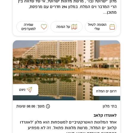
מלון "ישרוטל נבו" , מרשת מלונות ישרוטל, אי של שלווה בין
הרי המדבר וים המלח. במלון 296 חדרים עם מרפסת,
מתוכן...
הוספה לטיול
שמירה
על המפה
שלי
למועדפים
ניווט
דרום ים המלח
בתי מלון
משך
: 08:00
שעות
לאונרדו קלאב
אחד המלונות האטרקטיביים למשפחות הוא מלון 'לאונרדו
קלאב ים המלח', מרשת מלונות פתאל. זה לא מפתיע