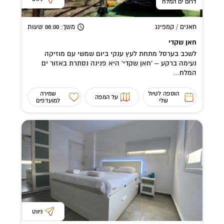
דרום ים המלח
חאנים / קמפינג
משך
: 08:00
שעות
חאן שקדי
לשכב בערסל מתחת לעץ ענקי ביום שמשי עם מוזיקה
נעימה ברקע – 'חאן שקדי' היא פנינה נסתרת באזור ים
המלח...
הוספה לטיול
שמירה
על המפה
שלי
למועדפים
ניווט