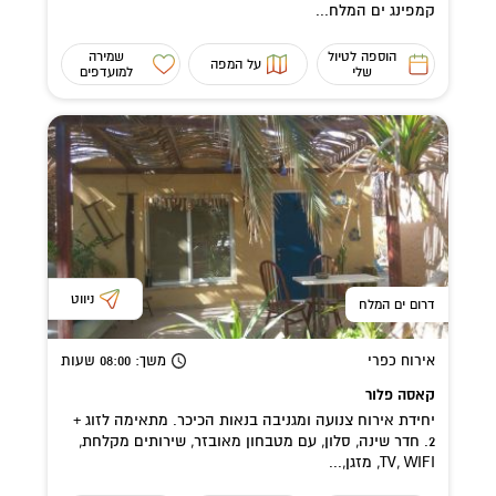
קמפינג ים המלח...
הוספה לטיול
שמירה
על המפה
שלי
למועדפים
ניווט
דרום ים המלח
אירוח כפרי
משך
: 08:00
שעות
קאסה פלור
יחידת אירוח צנועה ומגניבה בנאות הכיכר. מתאימה לזוג +
2. חדר שינה, סלון, עם מטבחון מאובזר, שירותים מקלחת,
TV, WIFI, מזגן,...