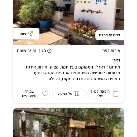
ניווט
דרום ים המלח
אירוח כפרי
משך
: 08:00
שעות
דארי
מתחם " דארי", הממוקם בעין תמר, מציע יחידות אירוח
מרווחות לחופשה משפחתית או זוגית מהנה ורגועה.
האווירה השקטה ששוררת במקום, בשילוב...
הוספה לטיול
שמירה
על המפה
שלי
למועדפים