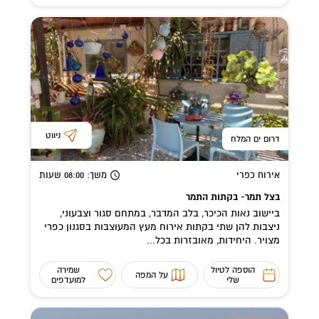
ניווט
דרום ים המלח
אירוח כפרי
משך
: 08:00
שעות
בצל תמר- בקתות התמר
ביישוב נאות הכיכר, בלב המדבר, במתחם סגור וצבעוני,
ניצבות להן שתי בקתות אירוח מעץ המעוצבות בסגנון כפרי
מצויר. היחידות, מאובזרות בכל...
הוספה לטיול
שמירה
על המפה
שלי
למועדפים