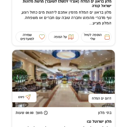
מלון בראון ים המלח (אנג'וי ENJOY לשעבר) מרשת מלונות
ישראל קנדה
מלון בראון ים המלח מזמין אתכם ליהנות מים כחול רוגע,
נוף מדברי מהפנט וחברה טובה עם חברים או משפחה.
המלון מציע...
הוספה לטיול
שמירה
על המפה
שלי
למועדפים
ניווט
דרום ים המלח
בתי מלון
משך
: 08:00
שעות
מלון ישרוטל נבו