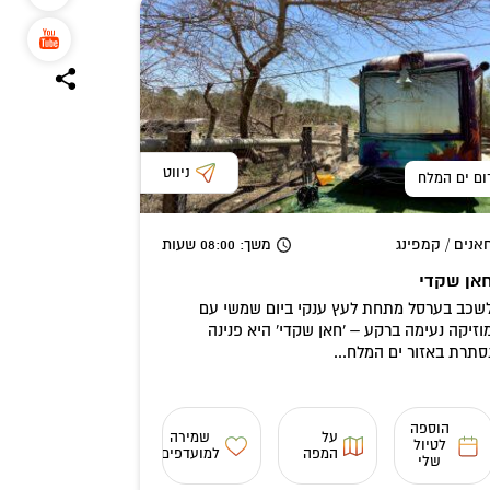
ניווט
ום ים המלח
אנים / קמפינג
משך
: 08:00
שעות
אן שקדי
שכב בערסל מתחת לעץ ענקי ביום שמשי עם
וזיקה נעימה ברקע – 'חאן שקדי' היא פנינה
סתרת באזור ים המלח...
הוספה
על
שמירה
לטיול
המפה
למועדפים
שלי