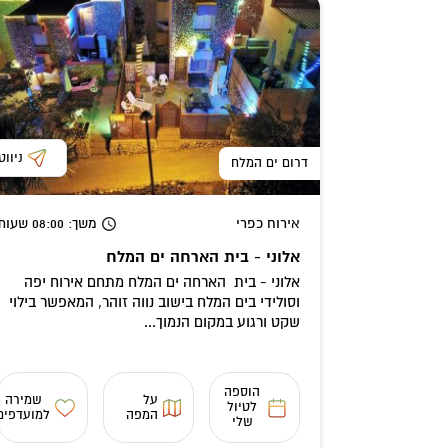
ניווט
דרום ים המלח
אירוח כפרי
משך
: 08:00
שעות
אלוני - בית הארחה ים המלח
אלוני - בית הארחה ים המלח מתחם אירוח יפה
וסולידי בים המלח בישוב נווה זוהר, המאפשר בילוי
שקט ורגוע במקום הנמוך...
הוספה
על
שמירה
לטיול
המפה
למועדפים
שלי