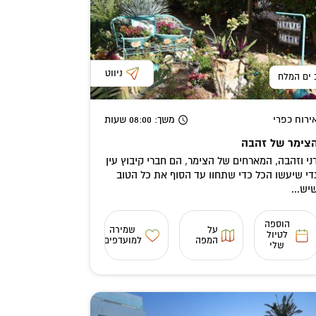
ניווט
 ים המלח
ירוח כפרי
משך
: 08:00
שעות
צימר של זהבה
ני וזהבה, המארחים של הצימר, הם חברי קיבוץ עין
די שיעשו הכל כדי שתחוו עד הסוף את כל הטוב
יש...
הוספה
על
שמירה
לטיול
המפה
למועדפים
שלי