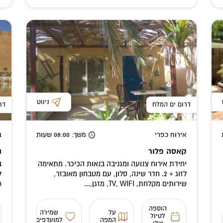
ניווט
דרום ים המלח
דר
אירוח כפרי
משך
: 08:00
שעות
ב
קאסה פלור
ה
יחידת אירוח צנועה ומגניבה בנאות הכיכר. מתאימה
ב
לזוג + 2. חדר שינה, סלון, עם מטבחון מאובזר,
ל
שירותים מקלחת, TV, WIFI, מזגן,...
208 
הוספה
על
שמירה
לטיול
המפה
למועדפים