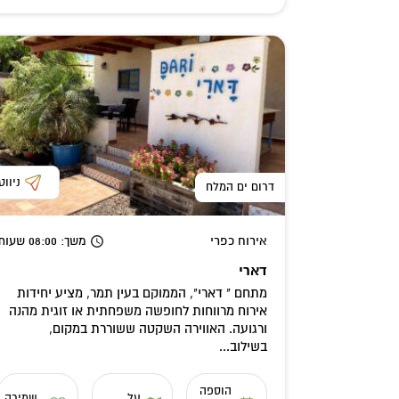
ניווט
דרום ים המלח
אירוח כפרי
משך
: 08:00
שעות
דארי
מתחם " דארי", הממוקם בעין תמר, מציע יחידות
אירוח מרווחות לחופשה משפחתית או זוגית מהנה
ורגועה. האווירה השקטה ששוררת במקום,
בשילוב...
הוספה
על
שמירה