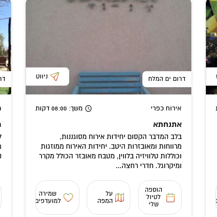
ניווט
דרום ים המלח
דר
אירוח כפרי
משך
: 08:00
דקות
ח
אתנחתא
ח
בלב המדבר הקסום יחידות אירוח מסוגננות,
ל
מרווחות ומאובזרות היטב. יחידות האירוח ממוזגות
מ
וכוללות טלוויזיה בלווין, מטבח מאובזר הכולל מקרר
נ
ומיקרוגל. חדרי רחצה...
הוספה
על
שמירה
לטיול
המפה
למועדפים
שלי