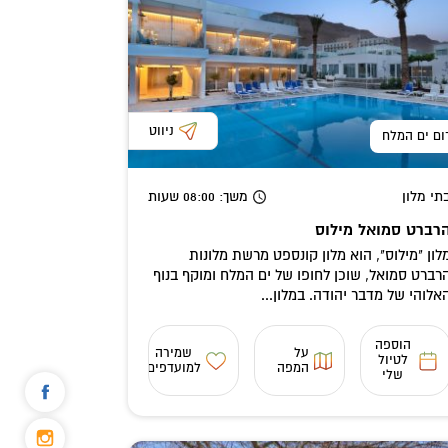
ניווט
ום ים המלח
תי מלון
משך
: 08:00
שעות
רברט סמואל מילוס
לון "מילוס", הוא מלון קונספט מרשת מלונות
רברט סמואל, שוכן לחופו של ים המלח ומוקף בנוף
אלוהי של מדבר יהודה. במלון...
הוספה
על
שמירה
לטיול
המפה
למועדפים
שלי