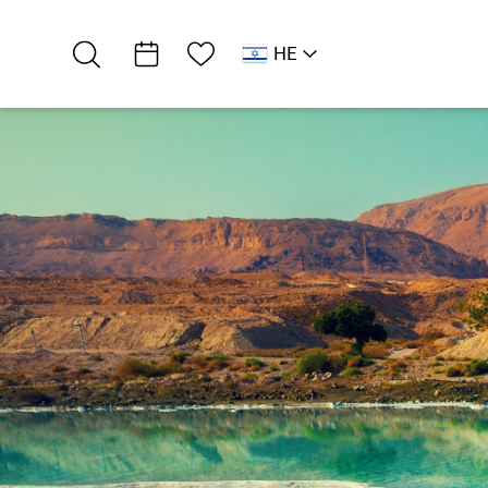
רשימת מועדפים
HE
AR
RU
EN
דרום ים המלח
אטרקציות וסדנאות
התמרים של שושני…