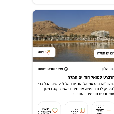
ניווט
ום ים המלח
תי מלון
משך
: 08:00
שעות
רברט סמואל הוד ים המלח
מלון "הרברט סמואל הוד ים המלח" עושים הכל כדי
העניק לכם חופשה אמיתית בראש שקט. במלון
חדרים חדישים, מתוכן 3...
הוספה
על
שמירה
לטיול
המפה
למועדפים