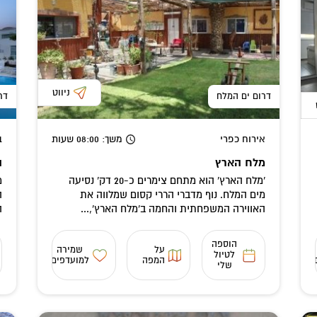
ניווט
דרום ים המלח
דר
אירוח כפרי
משך
: 08:00
שעות
ב
מלח הארץ
ה
'מלח הארץ' הוא מתחם צימרים כ-20 דק' נסיעה
מ
מים המלח. נוף מדברי הררי קסום שמלווה את
ה
האווירה המשפחתית והחמה ב'מלח הארץ',...
ה
הוספה
על
שמירה
לטיול
המפה
למועדפים
שלי