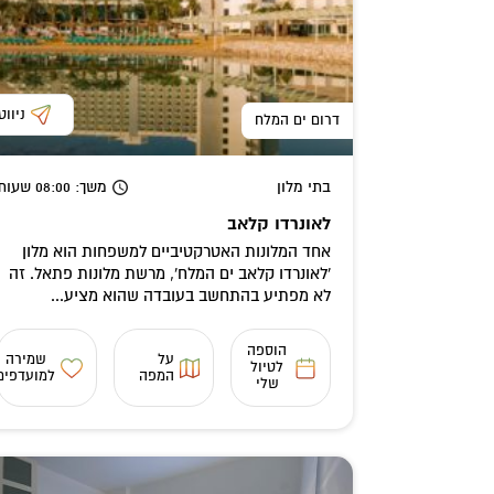
ניווט
דרום ים המלח
בתי מלון
משך
: 08:00
שעות
לאונרדו קלאב
אחד המלונות האטרקטיביים למשפחות הוא מלון
'לאונרדו קלאב ים המלח', מרשת מלונות פתאל. זה
לא מפתיע בהתחשב בעובדה שהוא מציע...
הוספה
על
שמירה
לטיול
המפה
למועדפים
שלי