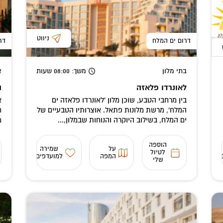
ניווט
דרום ים המלח
דר
בתי מלון
משך
: 08:00
שעות
א
לאונרדו פלאזה
ה
בין מרחבי הטבע, שוכן מלון 'לאונרדו פלאזה ים
א
המלח', מרשת מלונות פתאל. אוצרותיו הטבעיים של
ח
ים המלח, בשילוב היוקרה והנוחות שבמלון,...
מ
הוספה
על
שמירה
לטיול
המפה
למועדפים
שלי