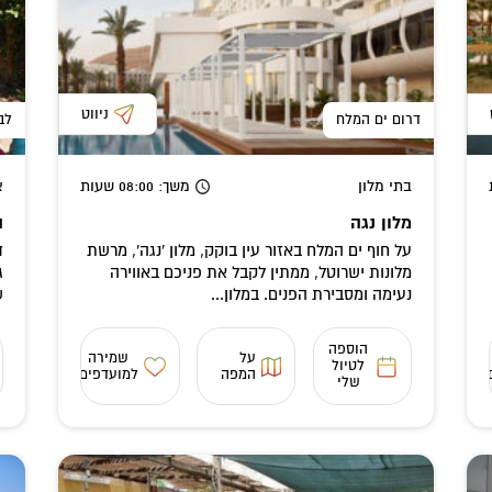
ניווט
דרום ים המלח
לב
בתי מלון
משך
: 08:00
שעות
א
מלון נגה
ה
על חוף ים המלח באזור עין בוקק, מלון 'נגה', מרשת
ד
מלונות ישרוטל, ממתין לקבל את פניכם באווירה
ג
נעימה ומסבירת הפנים. במלון...
ש
הוספה
על
שמירה
לטיול
המפה
למועדפים
שלי