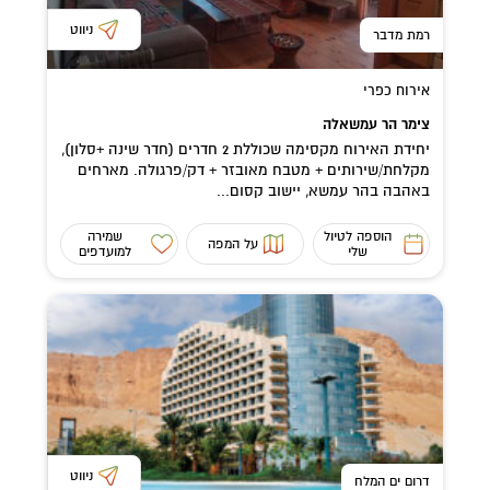
ניווט
רמת מדבר
אירוח כפרי
צימר הר עמשאלה
יחידת האירוח מקסימה שכוללת 2 חדרים (חדר שינה +סלון),
מקלחת/שירותים + מטבח מאובזר + דק/פרגולה. מארחים
באהבה בהר עמשא, יישוב קסום...
הוספה לטיול
שמירה
על המפה
שלי
למועדפים
ניווט
דרום ים המלח