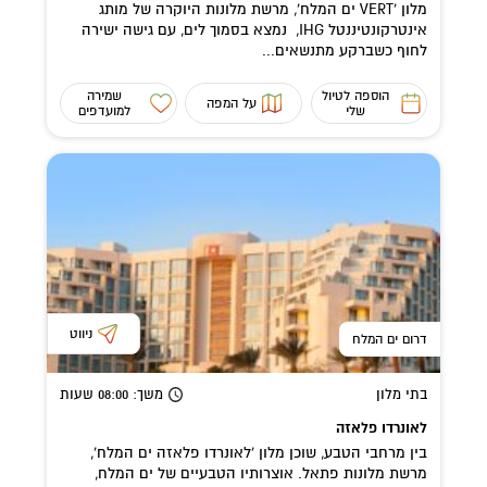
מלון 'VERT ים המלח', מרשת מלונות היוקרה של מותג
אינטרקונטיננטל IHG, נמצא בסמוך לים, עם גישה ישירה
לחוף כשברקע מתנשאים...
הוספה לטיול
שמירה
על המפה
שלי
למועדפים
ניווט
דרום ים המלח
בתי מלון
משך
: 08:00
שעות
לאונרדו פלאזה
בין מרחבי הטבע, שוכן מלון 'לאונרדו פלאזה ים המלח',
מרשת מלונות פתאל. אוצרותיו הטבעיים של ים המלח,