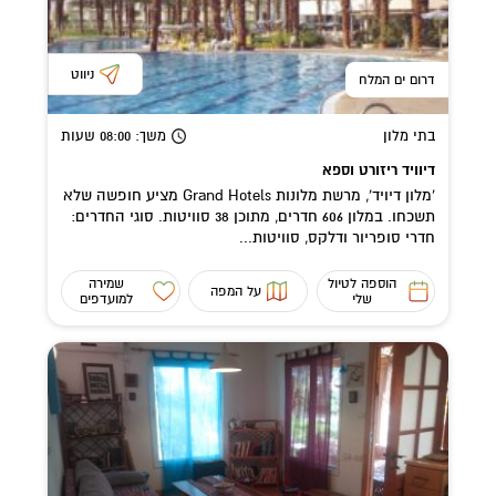
ניווט
דרום ים המלח
בתי מלון
משך
: 08:00
שעות
דיוויד ריזורט וספא
'מלון דיויד', מרשת מלונות Grand Hotels מציע חופשה שלא
תשכחו. במלון 606 חדרים, מתוכן 38 סוויטות. סוגי החדרים:
חדרי סופריור ודלקס, סוויטות...
הוספה לטיול
שמירה
על המפה
שלי
למועדפים