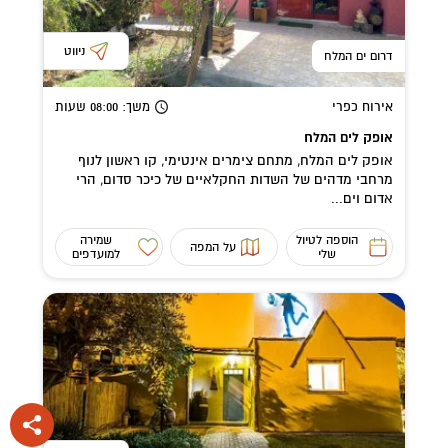
ניווט
דרום ים המלח
אירוח כפרי
משך
: 08:00
שעות
אופק לים המלח
אופק לים המלח, מתחם צימרים אינטימי, קו ראשון לנוף
מרחבי מדהים של השדות החקלאיים של כיכר סדום, הרי
אדום וים...
הוספה לטיול
שמירה
על המפה
שלי
למועדפים