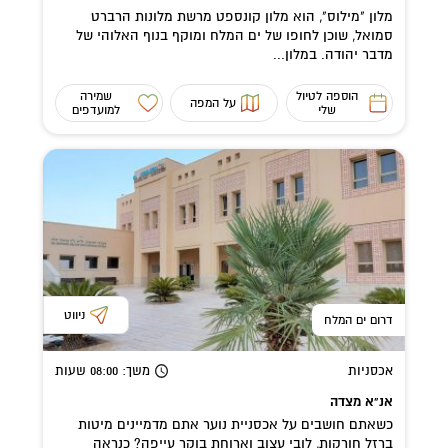
מלון "מילוס", הוא מלון קונספט מרשת מלונות הרברט
סמואל, שוכן לחופו של ים המלח ומוקף בנוף האלוהי של
מדבר יהודה. במלון...
הוספה לטיול
שמירה
על המפה
שלי
למועדפים
ניווט
דרום ים המלח
אכסניות
משך
: 08:00
שעות
אנ"א מצדה
כשאתם חושבים על אכסניית נוער אתם מדמיינים מיטות
ברזל חורקות, לובי עצוב וארוחת בוקר עייפה? כנראה