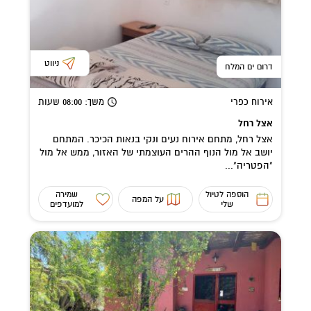
ניווט
דרום ים המלח
אירוח כפרי
משך
: 08:00
שעות
אצל רחל
אצל רחל, מתחם אירוח נעים ונקי בנאות הכיכר. המתחם
יושב אל מול הנוף ההרים העוצמתי של האזור, ממש אל מול
"הפטריה"...
הוספה לטיול
שמירה
על המפה
שלי
למועדפים