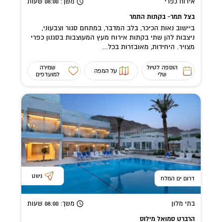
אירוח כפרי
משך
: 08:00
שעות
בצל תמר- בקתות התמר
ביישוב נאות הכיכר, בלב המדבר, במתחם סגור וצבעוני,
ניצבות להן שתי בקתות אירוח מעץ המעוצבות בסגנון כפרי
מצויר. היחידות, מאובזרות בכל...
הוספה לטיול
שמירה
על המפה
שלי
למועדפים
ניווט
דרום ים המלח
בתי מלון
משך
: 08:00
שעות
הרברט סמואל מילוס