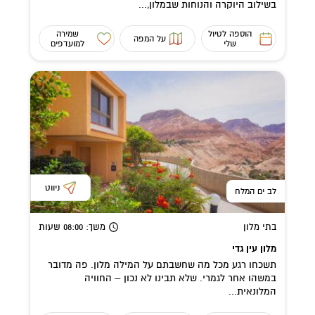
בשילוב היוקרה והנוחות שבמלון,...
הוספה לטיול
שמירה
על המפה
שלי
למועדפים
ניווט
לב ים המלח
בתי מלון
משך
: 08:00
שעות
מלון עין גדי
תשכחו רגע מכל מה שחשבתם על המילה מלון. פה מדובר
במשהו אחר לגמרי. שלא תבינו לא נכון – החוויה
המלונאית...