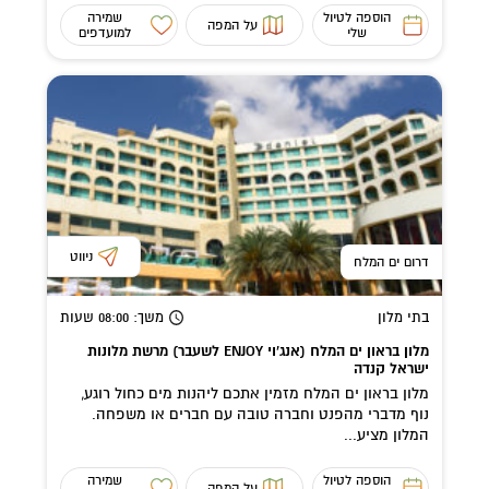
הוספה לטיול
שמירה
על המפה
שלי
למועדפים
ניווט
דרום ים המלח
בתי מלון
משך
: 08:00
שעות
מלון בראון ים המלח (אנג'וי ENJOY לשעבר) מרשת מלונות
ישראל קנדה
מלון בראון ים המלח מזמין אתכם ליהנות מים כחול רוגע,
נוף מדברי מהפנט וחברה טובה עם חברים או משפחה.
המלון מציע...
הוספה לטיול
שמירה
על המפה