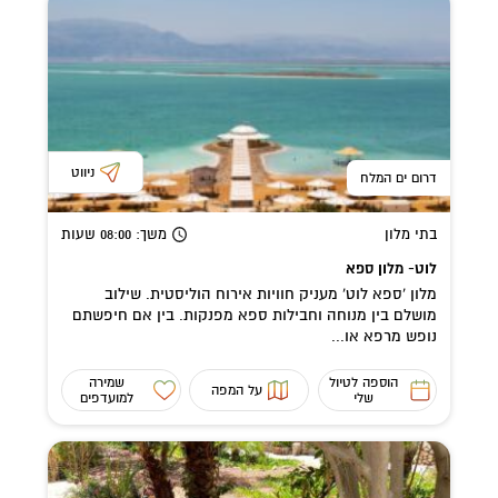
ניווט
דרום ים המלח
בתי מלון
משך
: 08:00
שעות
לוט- מלון ספא
מלון 'ספא לוט' מעניק חוויות אירוח הוליסטית. שילוב
מושלם בין מנוחה וחבילות ספא מפנקות. בין אם חיפשתם
נופש מרפא או...
הוספה לטיול
שמירה
על המפה
שלי
למועדפים