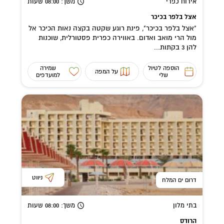
אירוח כפרי
משך
: 08:00
שעות
אצל בלפר בכיכר
"אצל בלפר בכיכר", פינת רוגע שקטה בקצה נאות הכיכר אל
מול הרי מואב ואדום. באווירה כפרית פסטורלית, שוכנות
להן 3 בקתות...
הוספה לטיול
שמירה
על המפה
שלי
למועדפים
ניווט
דרום ים המלח
בתי מלון
משך
: 08:00
שעות
הרודס