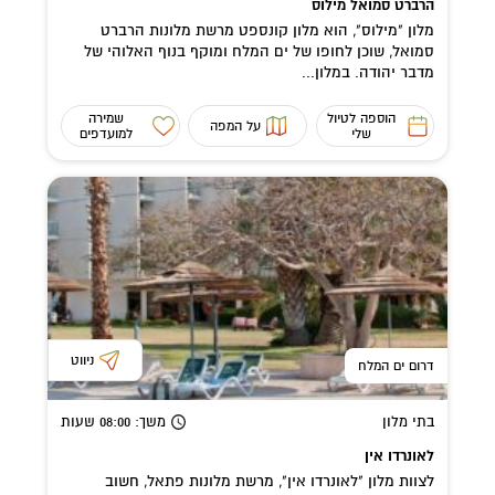
הרברט סמואל מילוס
מלון "מילוס", הוא מלון קונספט מרשת מלונות הרברט
סמואל, שוכן לחופו של ים המלח ומוקף בנוף האלוהי של
מדבר יהודה. במלון...
הוספה לטיול
שמירה
על המפה
שלי
למועדפים
ניווט
דרום ים המלח
בתי מלון
משך
: 08:00
שעות
לאונרדו אין
לצוות מלון "לאונרדו אין", מרשת מלונות פתאל, חשוב