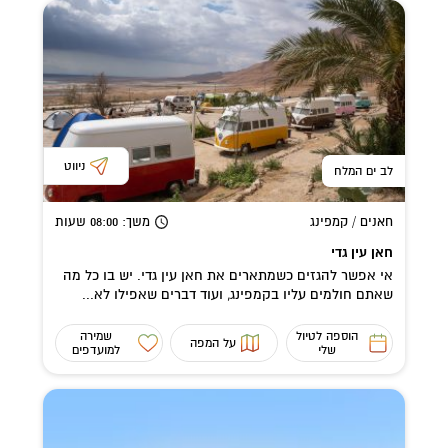
ניווט
לב ים המלח
חאנים / קמפינג
משך
: 08:00
שעות
חאן עין גדי
אי אפשר להגזים כשמתארים את חאן עין גדי. יש בו כל מה
שאתם חולמים עליו בקמפינג, ועוד דברים שאפילו לא...
הוספה לטיול
שמירה
על המפה
שלי
למועדפים