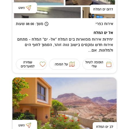
ניווט
דרום ים המלח
אירוח כפרי
משך
: 08:00
שעות
אל ים המלח
יחידות אירוח מפוארות בים המלח "אל- ים" המלח - מתחם
אירוח חדש ומקסים בישוב נווה זוהר, הסמוך לחוף הים
ולמלונות. אם...
הוספה לטיול
שמירה
על המפה
שלי
למועדפים
ניווט
לב ים המלח