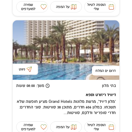
הוספה לטיול
שמירה
על המפה
שלי
למועדפים
ניווט
דרום ים המלח
בתי מלון
משך
: 08:00
שעות
דיוויד ריזורט וספא
'מלון דיויד', מרשת מלונות Grand Hotels מציע חופשה שלא
תשכחו. במלון 606 חדרים, מתוכן 38 סוויטות. סוגי החדרים:
חדרי סופריור ודלקס, סוויטות...
הוספה לטיול
שמירה
על המפה
שלי
למועדפים