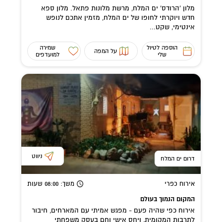
מלון 'הרודס' ים המלח, מרשת מלונות פתאל. מלון ספא
חדש ויוקרתי לחופו של ים המלח, מזמין אתכם לנופש
אינטימי, שקט...
הוספה לטיול
שמירה
על המפה
שלי
למועדפים
ניווט
דרום ים המלח
אירוח כפרי
משך
: 08:00
שעות
המקום הנמוך בעולם
אירוח כפי שהיה פעם - מפגש אמיתי עם המארחים, חיבור
לתרבות המקומית, ויחס אישי וחם בעסק משפחתי