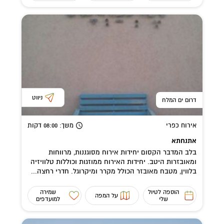
ניווט
דרום ים המלח
אירוח כפרי
משך
: 08:00
דקות
אתנחתא
בלב המדבר הקסום יחידות אירוח מסוגננות, מרווחות
ומאובזרות היטב. יחידות האירוח ממוזגות וכוללות טלוויזיה
בלווין, מטבח מאובזר הכולל מקרר ומיקרוגל. חדרי רחצה...
הוספה לטיול
שמירה
על המפה
שלי
למועדפים