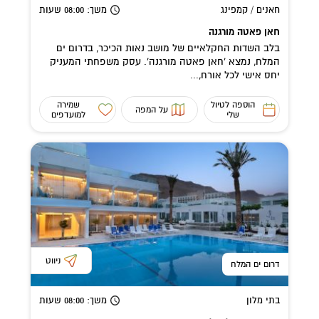
חאנים / קמפינג
משך
: 08:00
שעות
חאן פאטה מורגנה
בלב השדות החקלאיים של מושב נאות הכיכר, בדרום ים
המלח, נמצא 'חאן פאטה מורגנה'. עסק משפחתי המעניק
יחס אישי לכל אורח,...
הוספה לטיול
שמירה
על המפה
שלי
למועדפים
ניווט
דרום ים המלח
בתי מלון
משך
: 08:00
שעות