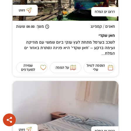
ניווט
דרום ים המלח
חאנים / קמפינג
משך
: 08:00
שעות
חאן שקדי
לשכב בערסל מתחת לעץ ענקי ביום שמשי עם מוזיקה
נעימה ברקע – 'חאן שקדי' היא פנינה נסתרת באזור ים
המלח...
הוספה לטיול
שמירה
על המפה
שלי
למועדפים
ניווט
דרום ים המלח