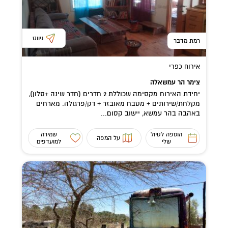
ניווט
רמת מדבר
אירוח כפרי
צימר הר עמשאלה
יחידת האירוח מקסימה שכוללת 2 חדרים (חדר שינה +סלון),
מקלחת/שירותים + מטבח מאובזר + דק/פרגולה. מארחים
באהבה בהר עמשא, יישוב קסום...
הוספה לטיול
שמירה
על המפה
שלי
למועדפים