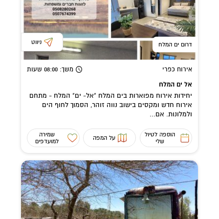
ניווט
דרום ים המלח
אירוח כפרי
משך
: 08:00
שעות
אל ים המלח
יחידות אירוח מפוארות בים המלח "אל- ים" המלח - מתחם
אירוח חדש ומקסים בישוב נווה זוהר, הסמוך לחוף הים
ולמלונות. אם...
הוספה לטיול
שמירה
על המפה
שלי
למועדפים