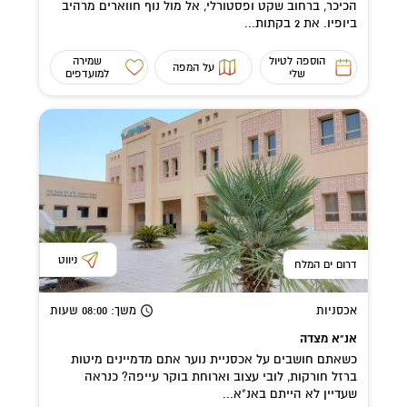
הכיכר, ברחוב שקט ופסטורלי, אל מול נוף חווארים מרהיב
ביופיו. את 2 בקתות...
הוספה לטיול
שמירה
על המפה
שלי
למועדפים
ניווט
דרום ים המלח
אכסניות
משך
: 08:00
שעות
אנ"א מצדה
כשאתם חושבים על אכסניית נוער אתם מדמיינים מיטות
ברזל חורקות, לובי עצוב וארוחת בוקר עייפה? כנראה
שעדיין לא הייתם באנ"א...