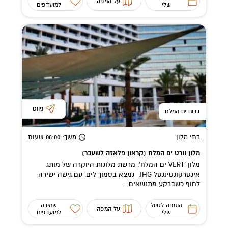
על המפה
שלי
למועדפים
ניווט
דרום ים המלח
בתי מלון
משך
: 08:00
שעות
מלון וורט ים המלח (קראון פלאזה לשעבר)
מלון 'VERT ים המלח', מרשת מלונות היוקרה של מותג
אינטרקונטיננטל IHG, נמצא בסמוך לים, עם גישה ישירה
לחוף כשברקע מתנשאים...
הוספה לטיול
שמירה
על המפה
שלי
למועדפים