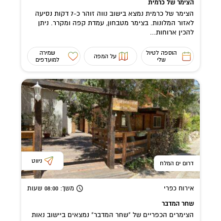
הצימר של כרמית
הצימר של כרמית נמצא בישוב נווה זוהר כ-7 דקות נסיעה
לאזור המלונות. בצימר מטבחון, עמדת קפה ומקרר. ניתן
להכין ארוחות...
הוספה לטיול
שמירה
על המפה
שלי
למועדפים
ניווט
דרום ים המלח
אירוח כפרי
משך
: 08:00
שעות
שחר המדבר
הצימרים הכפריים של "שחר המדבר" נמצאים ביישוב נאות