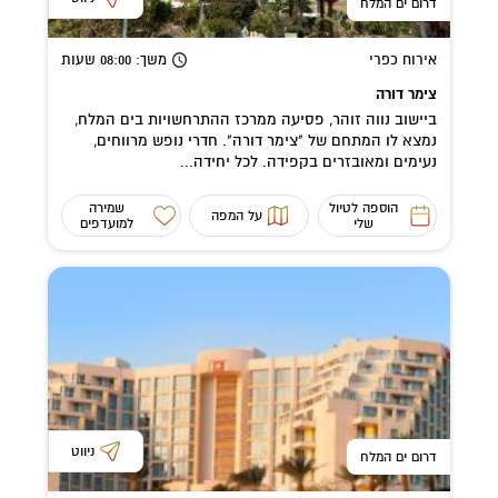
דרום ים המלח
אירוח כפרי
משך
: 08:00
שעות
צימר דורה
ביישוב נווה זוהר, פסיעה ממרכז ההתרחשויות בים המלח,
נמצא לו המתחם של "צימר דורה". חדרי נופש מרווחים,
נעימים ומאובזרים בקפידה. לכל יחידה...
הוספה לטיול
שמירה
על המפה
שלי
למועדפים
ניווט
דרום ים המלח