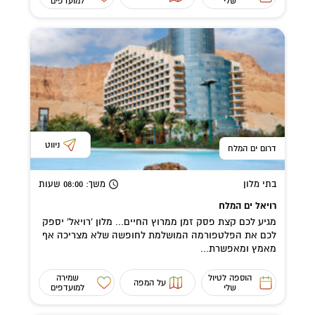
שלי
למועדפים
ניווט
דרום ים המלח
בתי מלון
משך
: 08:00
שעות
רויאל ים המלח
מגיע לכם קצת פסק זמן ממרוץ החיים... מלון 'רויאל' יספק
לכם את הפלטפורמה המושלמת לחופשה שלא מצריכה אף
מאמץ ומאפשרת...
הוספה לטיול
שמירה
על המפה
שלי
למועדפים