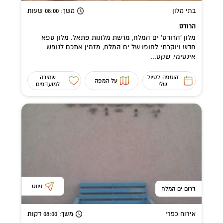
בתי מלון
משך
: 08:00
שעות
הרודס
מלון 'הרודס' ים המלח, מרשת מלונות פתאל. מלון ספא
חדש ויוקרתי לחופו של ים המלח, מזמין אתכם לנופש
אינטימי, שקט...
הוספה לטיול
שמירה
על המפה
שלי
למועדפים
ניווט
דרום ים המלח
אירוח כפרי
משך
: 08:00
דקות