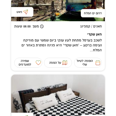
ניווט
דרום ים המלח
חאנים / קמפינג
משך
: 08:00
שעות
חאן שקדי
לשכב בערסל מתחת לעץ ענקי ביום שמשי עם מוזיקה
נעימה ברקע – 'חאן שקדי' היא פנינה נסתרת באזור ים
המלח...
הוספה לטיול
שמירה
על המפה
שלי
למועדפים