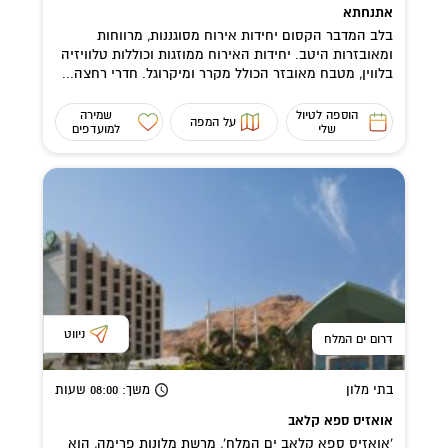
אתנחתא
בלב המדבר הקסום יחידות אירוח מסוגננות, מרווחות
ומאובזרות היטב. יחידות האירוח ממוזגות וכוללות טלוויזיה
בלווין, מטבח מאובזר הכולל מקרר ומיקרוגל. חדרי רחצה...
הוספה לטיול
שמירה
על המפה
שלי
למועדפים
ניווט
דרום ים המלח
בתי מלון
משך
: 08:00
שעות
אואזיס ספא קלאב
'אואזיס ספא קלאב ים המלח', מרשת מלונות פרימה, הוא