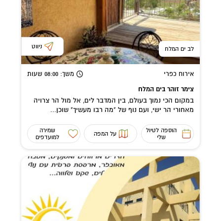
ניווט
לב ים המלח
אירוח כפרי
משך
: 08:00
שעות
צימר זוהר בים המלח
במקום הכי נמוך בעולם, בין המדבר לים, אל מול הר צרויה
מאחורי הר ישי, ועם נוף של "מה רבו מעשיך" שוכן...
הוספה לטיול
שמירה
על המפה
שלי
למועדפים