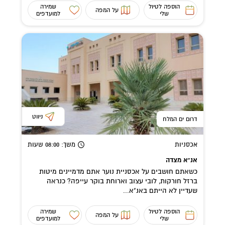
הוספה לטיול
שמירה
על המפה
שלי
למועדפים
ניווט
דרום ים המלח
אכסניות
משך
: 08:00
שעות
אנ"א מצדה
כשאתם חושבים על אכסניית נוער אתם מדמיינים מיטות
ברזל חורקות, לובי עצוב וארוחת בוקר עייפה? כנראה
שעדיין לא הייתם באנ"א...
הוספה לטיול
שמירה
על המפה
שלי
למועדפים