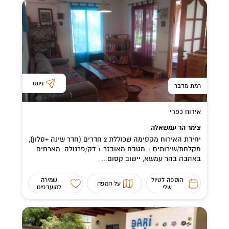
ניווט
רמת מדבר
אירוח כפרי
צימר הר עמשאלה
יחידת האירוח מקסימה שכוללת 2 חדרים (חדר שינה +סלון),
מקלחת/שירותים + מטבח מאובזר + דק/פרגולה. מארחים
באהבה בהר עמשא, יישוב קסום...
הוספה לטיול
שמירה
על המפה
שלי
למועדפים