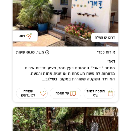
ניווט
דרום ים המלח
אירוח כפרי
משך
: 08:00
שעות
דארי
מתחם " דארי", הממוקם בעין תמר, מציע יחידות אירוח
מרווחות לחופשה משפחתית או זוגית מהנה ורגועה.
האווירה השקטה ששוררת במקום, בשילוב...
הוספה לטיול
שמירה
על המפה
שלי
למועדפים