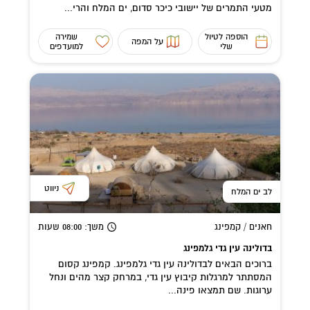
מטעי התמרים של יישובי כיכר סדום, ים המלח והרי...
הוספה לטיול
שמירה
על המפה
שלי
למועדפים
ניווט
לב ים המלח
חאנים / קמפינג
משך
: 08:00
שעות
בדולינה עין גדי גלמפינג
ברוכים הבאים לבדולינה עין גדי גלמפינג. קמפינג קסום
המסתתר למרגלות קיבוץ עין גדי, במרחק קצר מהים ונחל
ערוגות. שם תמצאו פינה...