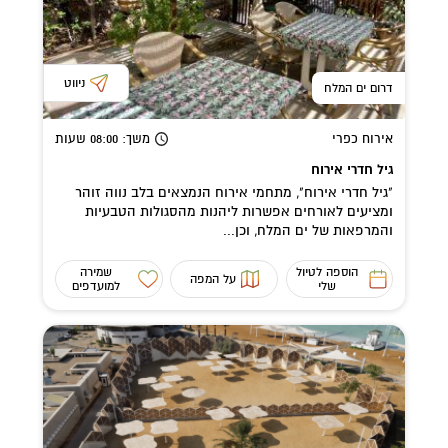
ניווט
דרום ים המלח
אירוח כפרי
משך
: 08:00
שעות
גיל חדרי אירוח
"גיל חדרי אירוח", מתחמי אירוח הנמצאים בלב נווה זוהר
ומציעים לאורחים אפשרות ליהנות מהסגולות הטבעיות
והמרפאות של ים המלח, וכן...
הוספה לטיול
שמירה
על המפה
שלי
למועדפים