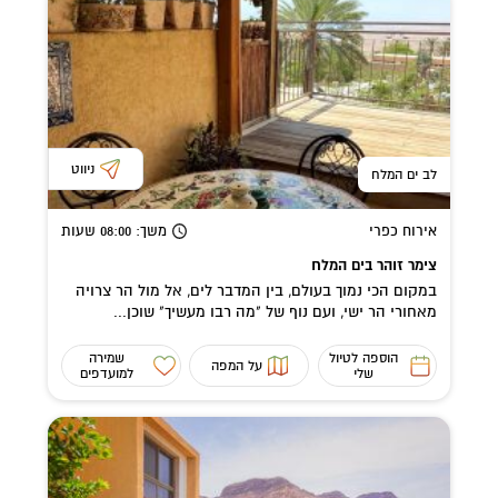
ניווט
לב ים המלח
אירוח כפרי
משך
: 08:00
שעות
צימר זוהר בים המלח
במקום הכי נמוך בעולם, בין המדבר לים, אל מול הר צרויה
מאחורי הר ישי, ועם נוף של "מה רבו מעשיך" שוכן...
הוספה לטיול
שמירה
על המפה
שלי
למועדפים