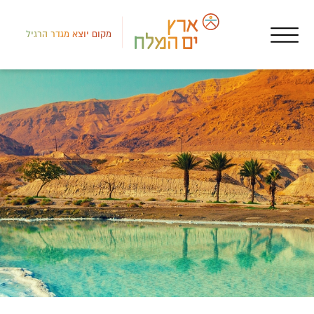
מקום יוצא מגדר הרגיל
לב י
פעי
נופ