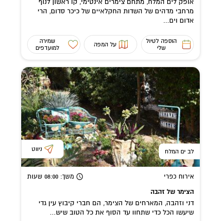
אופק לים המלח, מתחם צימרים אינטימי, קו ראשון לנוף
מרחבי מדהים של השדות החקלאיים של כיכר סדום, הרי
אדום וים...
הוספה לטיול
שמירה
על המפה
שלי
למועדפים
ניווט
לב ים המלח
אירוח כפרי
משך
: 08:00
שעות
הצימר של זהבה
דני וזהבה, המארחים של הצימר, הם חברי קיבוץ עין גדי
שיעשו הכל כדי שתחוו עד הסוף את כל הטוב שיש...