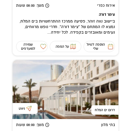
אירוח כפרי
משך
: 08:00
שעות
צימר דורה
ביישוב נווה זוהר, פסיעה ממרכז ההתרחשויות בים המלח,
נמצא לו המתחם של "צימר דורה". חדרי נופש מרווחים,
נעימים ומאובזרים בקפידה. לכל יחידה...
הוספה לטיול
שמירה
על המפה
שלי
למועדפים
ניווט
דרום ים המלח
בתי מלון
משך
: 08:00
שעות