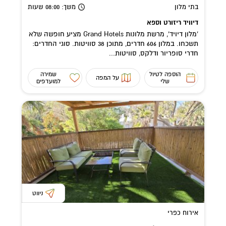
בתי מלון
משך
: 08:00
שעות
דיוויד ריזורט וספא
'מלון דיויד', מרשת מלונות Grand Hotels מציע חופשה שלא
תשכחו. במלון 606 חדרים, מתוכן 38 סוויטות. סוגי החדרים:
חדרי סופריור ודלקס, סוויטות...
הוספה לטיול
שמירה
על המפה
שלי
למועדפים
ניווט
אירוח כפרי