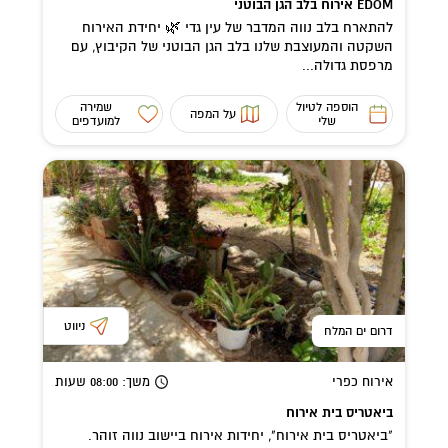
EDOM אירוח בלב הגן הבוטני
להתארח בלב נווה המדבר של עין גדי 🌿 יחידת האירוח
השקטה והמעוצבת שלנו בלב הגן הבוטני של הקיבוץ, עם
מרפסת גדולה...
הוספה לטיול
שמירה
על המפה
שלי
למועדפים
ניווט
דרום ים המלח
אירוח כפרי
משך
: 08:00
שעות
ביאטריס בית אירוח
"ביאטריס בית אירוח", יחידות אירוח ביישוב נווה זוהר.