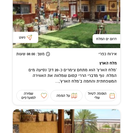
ניווט
דרום ים המלח
אירוח כפרי
משך
: 08:00
שעות
מלח הארץ
'מלח הארץ' הוא מתחם צימרים כ-20 דק' נסיעה מים
המלח. נוף מדברי הררי קסום שמלווה את האווירה
המשפחתית והחמה ב'מלח הארץ',...
הוספה לטיול
שמירה
על המפה
שלי
למועדפים