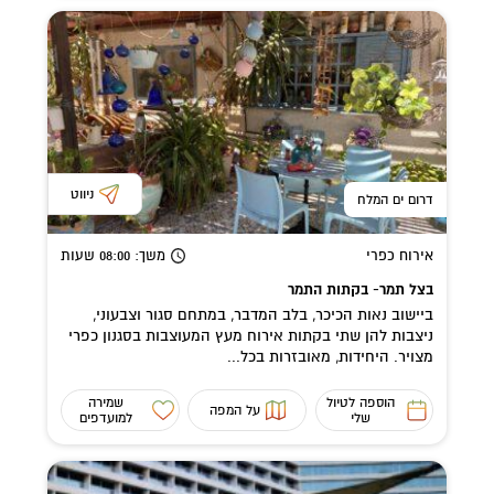
ניווט
דרום ים המלח
אירוח כפרי
משך
: 08:00
שעות
בצל תמר- בקתות התמר
ביישוב נאות הכיכר, בלב המדבר, במתחם סגור וצבעוני,
ניצבות להן שתי בקתות אירוח מעץ המעוצבות בסגנון כפרי
מצויר. היחידות, מאובזרות בכל...
הוספה לטיול
שמירה
על המפה
שלי
למועדפים