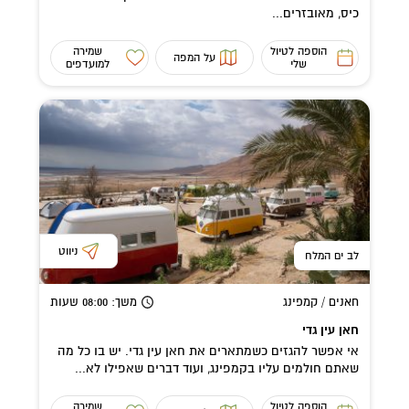
כיס, מאובזרים...
הוספה לטיול
שמירה
על המפה
שלי
למועדפים
ניווט
לב ים המלח
חאנים / קמפינג
משך
: 08:00
שעות
חאן עין גדי
אי אפשר להגזים כשמתארים את חאן עין גדי. יש בו כל מה
שאתם חולמים עליו בקמפינג, ועוד דברים שאפילו לא...
הוספה לטיול
שמירה