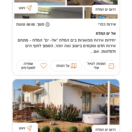
ניווט
דרום ים המלח
אירוח כפרי
משך
: 08:00
שעות
אל ים המלח
יחידות אירוח מפוארות בים המלח "אל- ים" המלח - מתחם
אירוח חדש ומקסים בישוב נווה זוהר, הסמוך לחוף הים
ולמלונות. אם...
הוספה לטיול
שמירה
על המפה
שלי
למועדפים
ניווט
דרום ים המלח