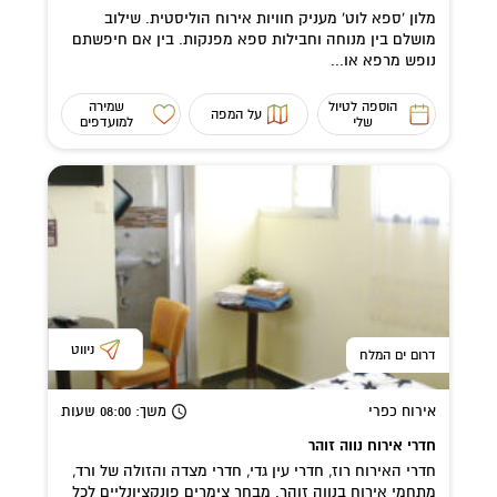
מלון 'ספא לוט' מעניק חוויות אירוח הוליסטית. שילוב
מושלם בין מנוחה וחבילות ספא מפנקות. בין אם חיפשתם
נופש מרפא או...
הוספה לטיול
שמירה
על המפה
שלי
למועדפים
ניווט
דרום ים המלח
אירוח כפרי
משך
: 08:00
שעות
חדרי אירוח נווה זוהר
חדרי האירוח רוז, חדרי עין גדי, חדרי מצדה והזולה של ורד,
מתחמי אירוח בנווה זוהר. מבחר צימרים פונקציונליים לכל