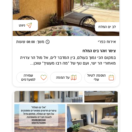
ניווט
לב ים המלח
אירוח כפרי
משך
: 08:00
שעות
צימר זוהר בים המלח
במקום הכי נמוך בעולם, בין המדבר לים, אל מול הר צרויה
מאחורי הר ישי, ועם נוף של "מה רבו מעשיך" שוכן...
הוספה לטיול
שמירה
על המפה
שלי
למועדפים