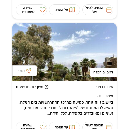
הוספה לטיול
שמירה
על המפה
שלי
למועדפים
ניווט
דרום ים המלח
אירוח כפרי
משך
: 08:00
שעות
צימר דורה
ביישוב נווה זוהר, פסיעה ממרכז ההתרחשויות בים המלח,
נמצא לו המתחם של "צימר דורה". חדרי נופש מרווחים,
נעימים ומאובזרים בקפידה. לכל יחידה...
הוספה לטיול
שמירה
על המפה