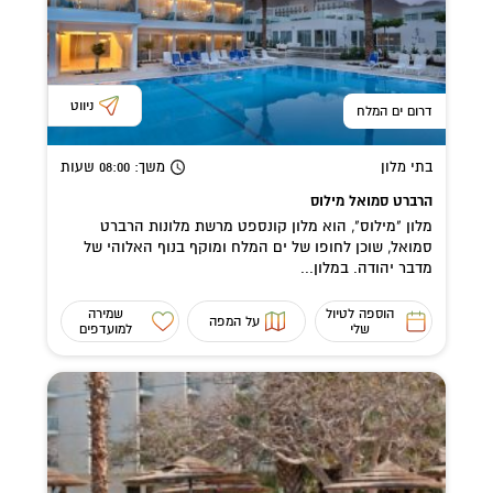
ניווט
דרום ים המלח
בתי מלון
משך
: 08:00
שעות
הרברט סמואל מילוס
מלון "מילוס", הוא מלון קונספט מרשת מלונות הרברט
סמואל, שוכן לחופו של ים המלח ומוקף בנוף האלוהי של
מדבר יהודה. במלון...
הוספה לטיול
שמירה
על המפה
שלי
למועדפים