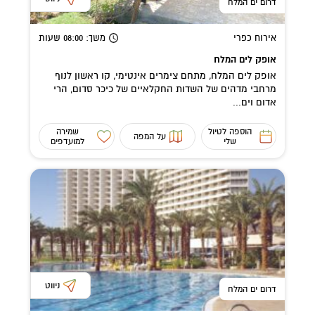
דרום ים המלח
אירוח כפרי
משך
: 08:00
שעות
אופק לים המלח
אופק לים המלח, מתחם צימרים אינטימי, קו ראשון לנוף
מרחבי מדהים של השדות החקלאיים של כיכר סדום, הרי
אדום וים...
הוספה לטיול
שמירה
על המפה
שלי
למועדפים
ניווט
דרום ים המלח