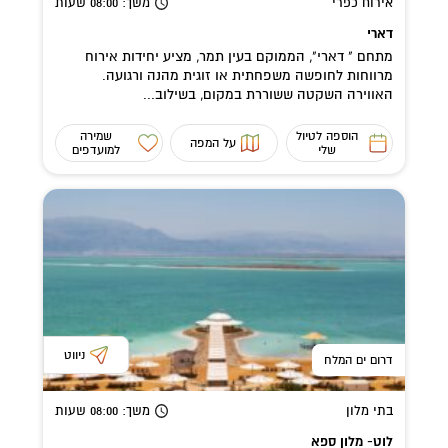
אירוח כפרי
משך
: 08:00
שעות
דארי
מתחם " דארי", הממוקם בעין תמר, מציע יחידות אירוח
מרווחות לחופשה משפחתית או זוגית מהנה ורגועה.
האווירה השקטה ששוררת במקום, בשילוב...
הוספה לטיול
שמירה
על המפה
שלי
למועדפים
ניווט
דרום ים המלח
בתי מלון
משך
: 08:00
שעות
לוט- מלון ספא