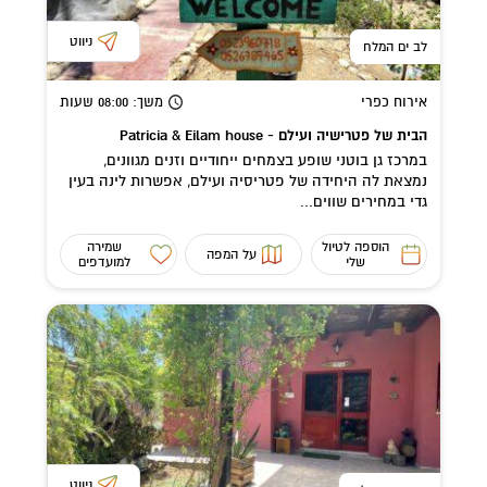
ניווט
לב ים המלח
אירוח כפרי
משך
: 08:00
שעות
הבית של פטרישיה ועילם - Patricia & Eilam house
במרכז גן בוטני שופע בצמחים ייחודיים וזנים מגוונים,
נמצאת לה היחידה של פטריסיה ועילם, אפשרות לינה בעין
גדי במחירים שווים...
הוספה לטיול
שמירה
על המפה
שלי
למועדפים
ניווט