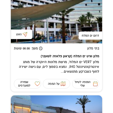
ניווט
דרום ים המלח
בתי מלון
משך
: 08:00
שעות
מלון וורט ים המלח (קראון פלאזה לשעבר)
מלון 'VERT ים המלח', מרשת מלונות היוקרה של מותג
אינטרקונטיננטל IHG, נמצא בסמוך לים, עם גישה ישירה
לחוף כשברקע מתנשאים...
הוספה לטיול
שמירה
על המפה
שלי
למועדפים