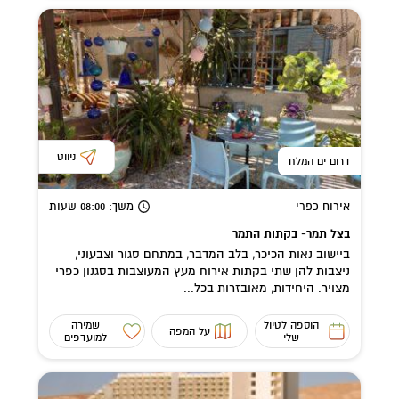
ניווט
דרום ים המלח
אירוח כפרי
משך
: 08:00
שעות
בצל תמר- בקתות התמר
ביישוב נאות הכיכר, בלב המדבר, במתחם סגור וצבעוני,
ניצבות להן שתי בקתות אירוח מעץ המעוצבות בסגנון כפרי
מצויר. היחידות, מאובזרות בכל...
הוספה לטיול
שמירה
על המפה
שלי
למועדפים