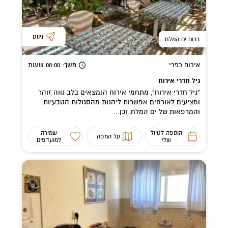
ניווט
דרום ים המלח
אירוח כפרי
משך
: 08:00
שעות
גיל חדרי אירוח
"גיל חדרי אירוח", מתחמי אירוח הנמצאים בלב נווה זוהר
ומציעים לאורחים אפשרות ליהנות מהסגולות הטבעיות
והמרפאות של ים המלח, וכן...
הוספה לטיול
שמירה
על המפה
שלי
למועדפים