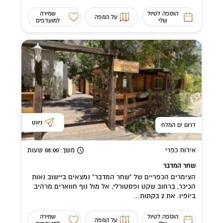
הוספה לטיול
שמירה
על המפה
שלי
למועדפים
ניווט
דרום ים המלח
אירוח כפרי
משך
: 08:00
שעות
שחר המדבר
הצימרים הכפריים של "שחר המדבר" נמצאים ביישוב נאות
הכיכר, ברחוב שקט ופסטורלי, אל מול נוף חווארים מרהיב
ביופיו. את 2 בקתות...
הוספה לטיול
שמירה
על המפה