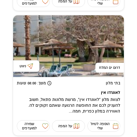
על המפה
שלי
למועדפים
ניווט
דרום ים המלח
בתי מלון
משך
: 08:00
שעות
לאונרדו אין
לצוות מלון "לאונרדו אין", מרשת מלונות פתאל, חשוב
להעניק לכם את החופשה הרגועה שאתם זקוקים לה.
האווירה במלון כפרית, חמה...
הוספה לטיול
שמירה
על המפה
שלי
למועדפים