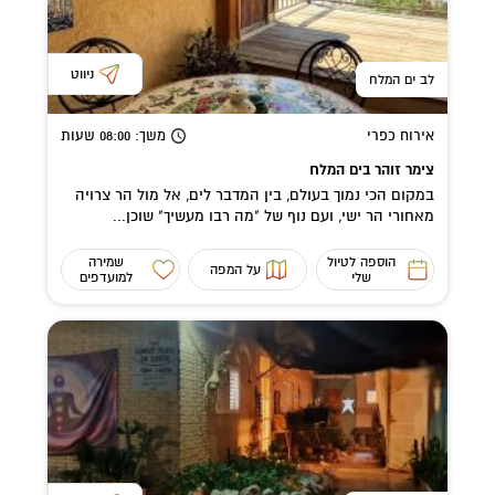
ניווט
לב ים המלח
אירוח כפרי
משך
: 08:00
שעות
צימר זוהר בים המלח
במקום הכי נמוך בעולם, בין המדבר לים, אל מול הר צרויה
מאחורי הר ישי, ועם נוף של "מה רבו מעשיך" שוכן...
הוספה לטיול
שמירה
על המפה
שלי
למועדפים