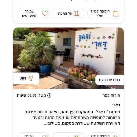
הוספה לטיול
שמירה
על המפה
שלי
למועדפים
ניווט
דרום ים המלח
אירוח כפרי
משך
: 08:00
שעות
דארי
מתחם " דארי", הממוקם בעין תמר, מציע יחידות אירוח
מרווחות לחופשה משפחתית או זוגית מהנה ורגועה.
האווירה השקטה ששוררת במקום, בשילוב...
הוספה לטיול
שמירה