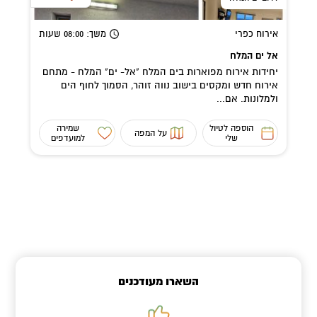
אירוח כפרי
משך
: 08:00
שעות
אל ים המלח
יחידות אירוח מפוארות בים המלח "אל- ים" המלח - מתחם
אירוח חדש ומקסים בישוב נווה זוהר, הסמוך לחוף הים
ולמלונות. אם...
הוספה לטיול
שמירה
על המפה
שלי
למועדפים
השארו מעודכנים