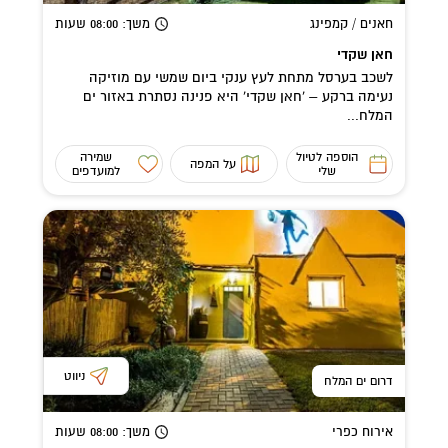
חאנים / קמפינג
משך
: 08:00
שעות
חאן שקדי
לשכב בערסל מתחת לעץ ענקי ביום שמשי עם מוזיקה
נעימה ברקע – 'חאן שקדי' היא פנינה נסתרת באזור ים
המלח...
הוספה לטיול
שמירה
על המפה
שלי
למועדפים
ניווט
דרום ים המלח
אירוח כפרי
משך
: 08:00
שעות