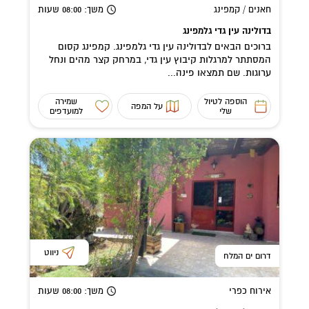
חאנים / קמפינג
משך
: 08:00
שעות
בדולינה עין גדי גלמפינג
ברוכים הבאים לבדולינה עין גדי גלמפינג. קמפינג קסום
המסתתר למרגלות קיבוץ עין גדי, במרחק קצר מהים ונחל
ערוגות. שם תמצאו פינה...
הוספה לטיול
שמירה
על המפה
שלי
למועדפים
ניווט
דרום ים המלח
אירוח כפרי
משך
: 08:00
שעות