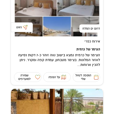
ניווט
דרום ים המלח
אירוח כפרי
הצימר של כרמית
הצימר של כרמית נמצא בישוב נווה זוהר כ-7 דקות נסיעה
לאזור המלונות. בצימר מטבחון, עמדת קפה ומקרר. ניתן
להכין ארוחות...
הוספה לטיול
שמירה
על המפה
שלי
למועדפים