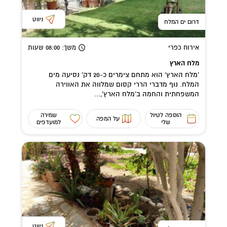
ניווט
דרום ים המלח
אירוח כפרי
משך
: 08:00
שעות
מלח הארץ
'מלח הארץ' הוא מתחם צימרים כ-20 דק' נסיעה מים
המלח. נוף מדברי הררי קסום שמלווה את האווירה
המשפחתית והחמה ב'מלח הארץ',...
הוספה לטיול
שמירה
על המפה
שלי
למועדפים
ניווט