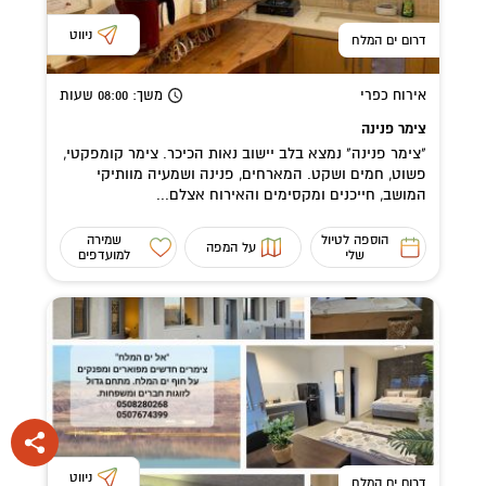
ניווט
דרום ים המלח
אירוח כפרי
משך
: 08:00
שעות
צימר פנינה
"צימר פנינה" נמצא בלב יישוב נאות הכיכר. צימר קומפקטי,
פשוט, חמים ושקט. המארחים, פנינה ושמעיה מוותיקי
המושב, חייכנים ומקסימים והאירוח אצלם...
הוספה לטיול
שמירה
על המפה
שלי
למועדפים
ניווט
דרום ים המלח