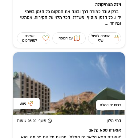
וילה מצחיקולה
ברק עובד כמורה דרך ובונה את המקום כל הזמן בשתי
ידיו. כל הזמן מוסיף ומשדרג. הכל תלוי על הקירות, אסתטי
ומיוחד....
הוספה לטיול
שמירה
על המפה
שלי
למועדפים
ניווט
דרום ים המלח
בתי מלון
משך
: 08:00
שעות
אואזיס ספא קלאב
'אואזיס ספא קלאב ים המלח', מרשת מלונות פרימה, הוא