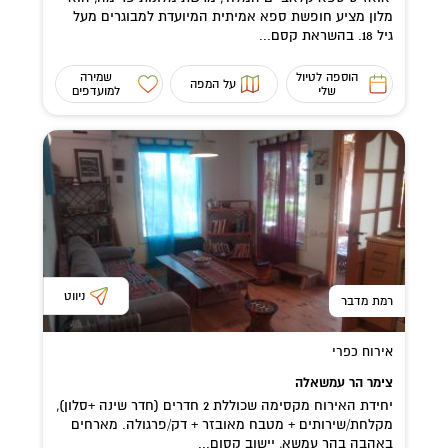
מלון מציע חופשת ספא אמיתית המיועדת למבוגרים מעל
גיל 18. בהשראת קסם...
הוספה לטיול
שמירה
על המפה
שלי
למועדפים
ניווט
רמת מדבר
אירוח כפרי
צימר הר עמשאלה
יחידת האירוח מקסימה שכוללת 2 חדרים (חדר שינה +סלון),
מקלחת/שירותים + מטבח מאובזר + דק/פרגולה. מארחים
באהבה בהר עמשא, יישוב קסום...