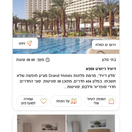
ניווט
דרום ים המלח
בתי מלון
משך
: 08:00
שעות
דיוויד ריזורט וספא
'מלון דיויד', מרשת מלונות Grand Hotels מציע חופשה שלא
תשכחו. במלון 606 חדרים, מתוכן 38 סוויטות. סוגי החדרים:
חדרי סופריור ודלקס, סוויטות...
הוספה לטיול
שמירה
על המפה
שלי
למועדפים