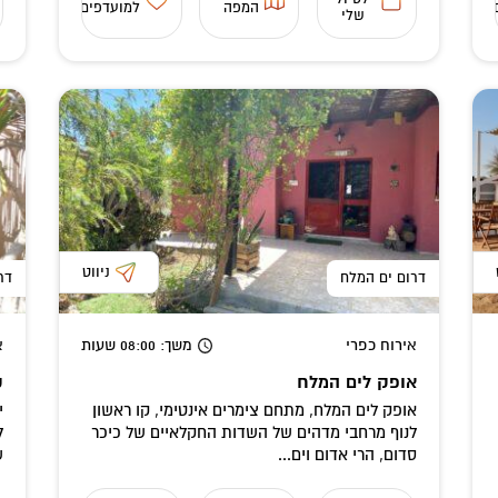
המפה
למועדפים
שלי
ניווט
דרום ים המלח
דר
אירוח כפרי
משך
: 08:00
שעות
א
אופק לים המלח
ק
אופק לים המלח, מתחם צימרים אינטימי, קו ראשון
י
לנוף מרחבי מדהים של השדות החקלאיים של כיכר
סדום, הרי אדום וים...
ש