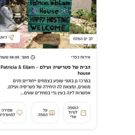
ניווט
לב ים המלח
אירוח כפרי
משך
: 08:00
שעות
הבית של פטרישיה ועילם - Patricia & Eilam
house
במרכז גן בוטני שופע בצמחים ייחודיים וזנים
מגוונים, נמצאת לה היחידה של פטריסיה ועילם,
אפשרות לינה בעין גדי במחירים שווים...
הוספה
על
שמירה
לטיול
המפה
למועדפים
שלי