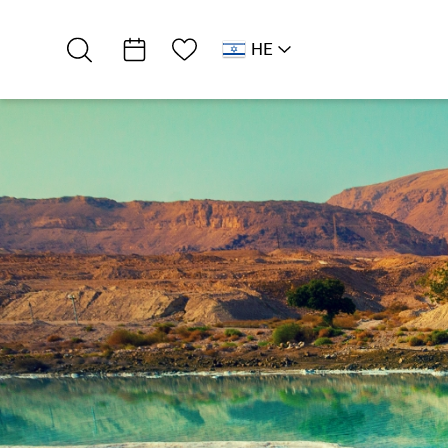
רשימת מועדפים
HE
AR
RU
EN
דרום ים המלח
אטרקציות וסדנאות
אסתי ברק –…