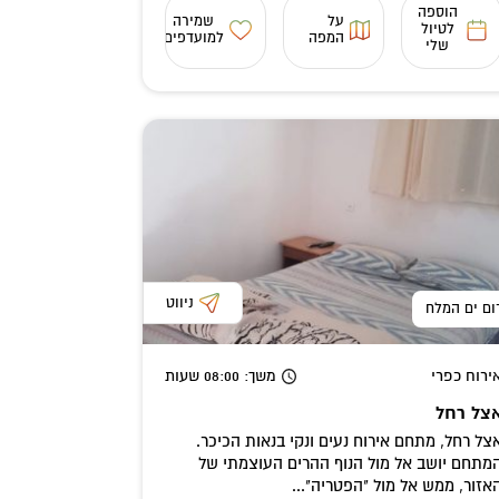
הוספה
על
שמירה
לטיול
המפה
למועדפים
שלי
ניווט
ום ים המלח
ירוח כפרי
משך
: 08:00
שעות
צל רחל
צל רחל, מתחם אירוח נעים ונקי בנאות הכיכר.
מתחם יושב אל מול הנוף ההרים העוצמתי של
אזור, ממש אל מול "הפטריה"...