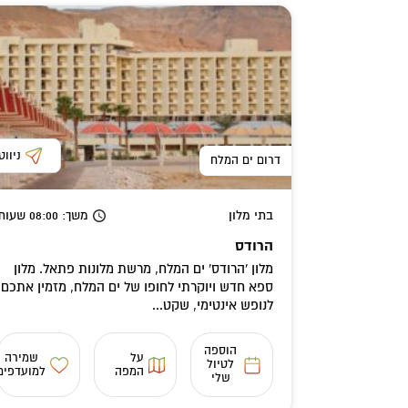
ניווט
דרום ים המלח
בתי מלון
משך
: 08:00
שעות
הרודס
מלון 'הרודס' ים המלח, מרשת מלונות פתאל. מלון
ספא חדש ויוקרתי לחופו של ים המלח, מזמין אתכם
לנופש אינטימי, שקט...
הוספה
על
שמירה
לטיול
המפה
למועדפים
שלי