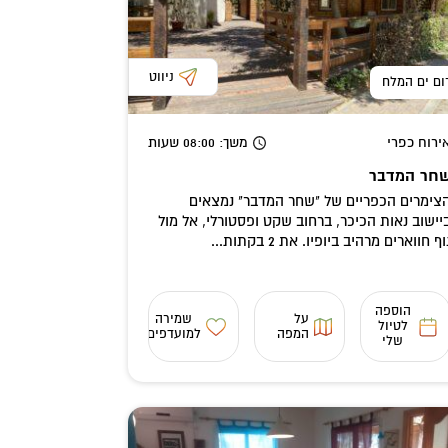
ניווט
ום ים המלח
ירוח כפרי
משך
: 08:00
שעות
חר המדבר
צימרים הכפריים של "שחר המדבר" נמצאים
יישוב נאות הכיכר, ברחוב שקט ופסטורלי, אל מול
וף חווארים מרהיב ביופיו. את 2 בקתות...
הוספה
על
שמירה
לטיול
המפה
למועדפים
שלי