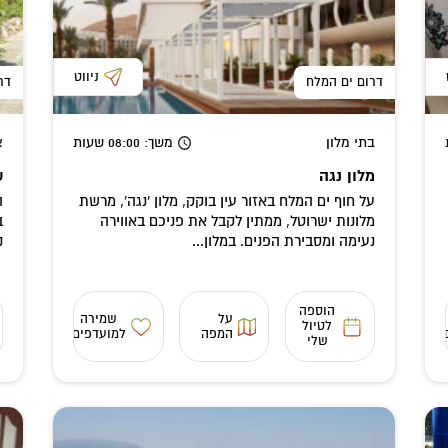
ניווט
דרום ים המלח
דר
בתי מלון
משך
: 08:00
שעות
א
מלון נגה
ש
על חוף ים המלח באזור עין בוקק, מלון 'נגה', מרשת
ה
מלונות ישרוטל, ממתין לקבל את פניכם באווירה
ב
נעימה ומסבירת הפנים. במלון...
נ
הוספה
על
שמירה
לטיול
המפה
למועדפים
שלי