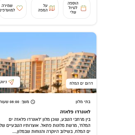
הוספה
על
שמירה
לטיול
המפה
למועדפים
שלי
ניווט
דרום ים המלח
בתי מלון
משך
: 08:00
שעות
לאונרדו פלאזה
בין מרחבי הטבע, שוכן מלון 'לאונרדו פלאזה ים
המלח', מרשת מלונות פתאל. אוצרותיו הטבעיים של
ים המלח, בשילוב היוקרה והנוחות שבמלון,...