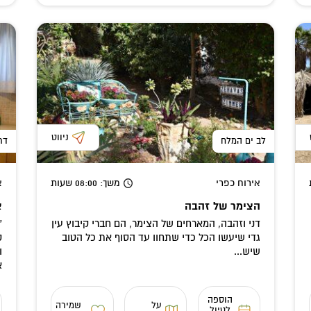
ניווט
לב ים המלח
דר
אירוח כפרי
משך
: 08:00
שעות
א
הצימר של זהבה
צ
דני וזהבה, המארחים של הצימר, הם חברי קיבוץ עין
"
גדי שיעשו הכל כדי שתחוו עד הסוף את כל הטוב
ק
שיש...
ו
א
הוספה
על
שמירה
לטיול