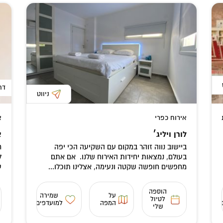
דר
ניווט
אירוח כפרי
א
לורן ויליג׳
צ
ביישוב נווה זוהר במקום עם השקיעה הכי יפה
ח
בעולם, נמצאות יחידות האירוח שלנו. אם אתם
ל
מחפשים חופשה שקטה ונעימה, אצלינו תוכלו...
ע
הוספה
על
שמירה
לטיול
המפה
למועדפים
שלי