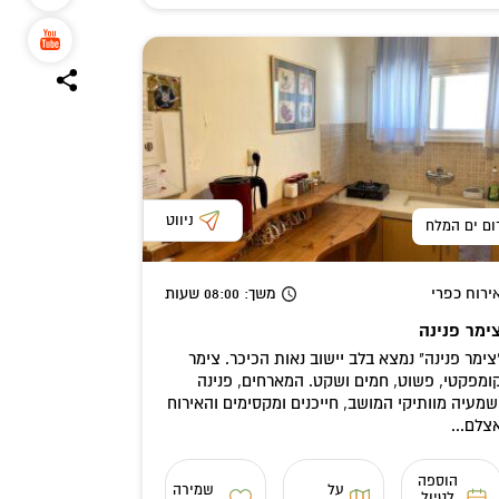
ניווט
ום ים המלח
ירוח כפרי
משך
: 08:00
שעות
ימר פנינה
צימר פנינה" נמצא בלב יישוב נאות הכיכר. צימר
ומפקטי, פשוט, חמים ושקט. המארחים, פנינה
שמעיה מוותיקי המושב, חייכנים ומקסימים והאירוח
צלם...
הוספה
על
שמירה
לטיול