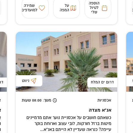
הוספה
על
שמירה
לטיול
המפה
למועדפים
שלי
ניווט
דרום ים המלח
דר
אכסניות
משך
: 08:00
שעות
א
אנ"א מצדה
א
כשאתם חושבים על אכסניית נוער אתם מדמיינים
א
מיטות ברזל חורקות, לובי עצוב וארוחת בוקר
ה
עייפה? כנראה שעדיין לא הייתם באנ"א...
ה