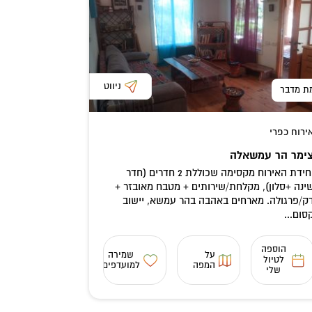
ניווט
ת מדבר
ירוח כפרי
ימר הר עמשאלה
יחידת האירוח מקסימה שכוללת 2 חדרים (חדר
ינה +סלון), מקלחת/שירותים + מטבח מאובזר +
ק/פרגולה. מארחים באהבה בהר עמשא, יישוב
סום...
הוספה
על
שמירה
לטיול
המפה
למועדפים
שלי