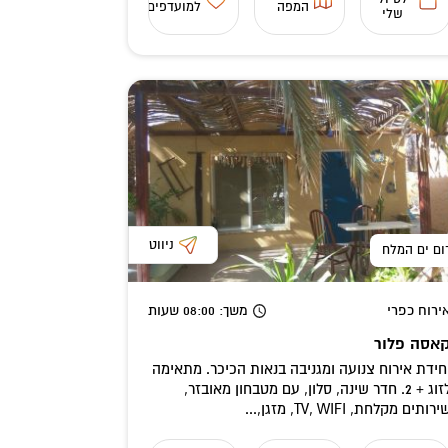
המפה
למועדפים
שלי
ניווט
ום ים המלח
ירוח כפרי
משך
: 08:00
שעות
אסה פלור
חידת אירוח צנועה ומגניבה בנאות הכיכר. מתאימה
לזוג + 2. חדר שינה, סלון, עם מטבחון מאובזר,
ירותים מקלחת, TV, WIFI, מזגן,...