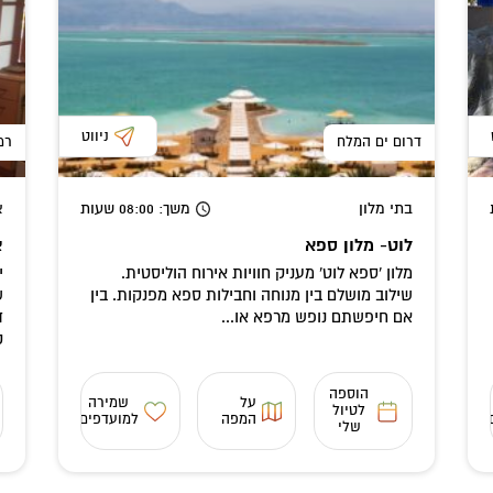
ניווט
דרום ים המלח
רמ
בתי מלון
משך
: 08:00
שעות
א
לוט- מלון ספא
צ
מלון 'ספא לוט' מעניק חוויות אירוח הוליסטית.
שילוב מושלם בין מנוחה וחבילות ספא מפנקות. בין
ש
אם חיפשתם נופש מרפא או...
ד
ק
הוספה
על
שמירה
לטיול
המפה
למועדפים
שלי