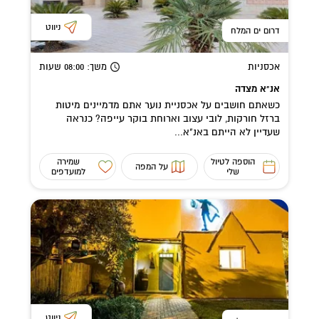
ניווט
דרום ים המלח
אכסניות
משך
: 08:00
שעות
אנ"א מצדה
כשאתם חושבים על אכסניית נוער אתם מדמיינים מיטות
ברזל חורקות, לובי עצוב וארוחת בוקר עייפה? כנראה
שעדיין לא הייתם באנ"א...
הוספה לטיול
שמירה
על המפה
שלי
למועדפים
ניווט