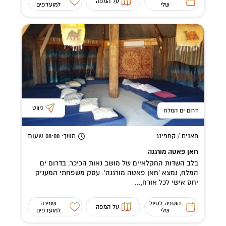
על המפה
שלי
למועדפים
ניווט
דרום ים המלח
חאנים / קמפינג
משך
: 08:00
שעות
חאן פאטה מורגנה
בלב השדות החקלאיים של מושב נאות הכיכר, בדרום ים
המלח, נמצא 'חאן פאטה מורגנה'. עסק משפחתי המעניק
יחס אישי לכל אורח,...
הוספה לטיול
שמירה
על המפה
שלי
למועדפים