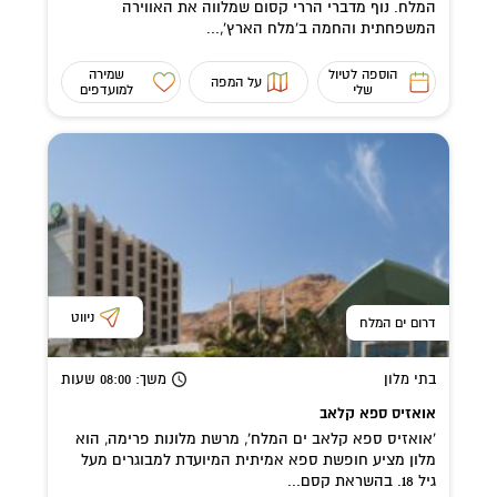
המלח. נוף מדברי הררי קסום שמלווה את האווירה
המשפחתית והחמה ב'מלח הארץ',...
הוספה לטיול
שמירה
על המפה
שלי
למועדפים
ניווט
דרום ים המלח
בתי מלון
משך
: 08:00
שעות
אואזיס ספא קלאב
'אואזיס ספא קלאב ים המלח', מרשת מלונות פרימה, הוא
מלון מציע חופשת ספא אמיתית המיועדת למבוגרים מעל
גיל 18. בהשראת קסם...