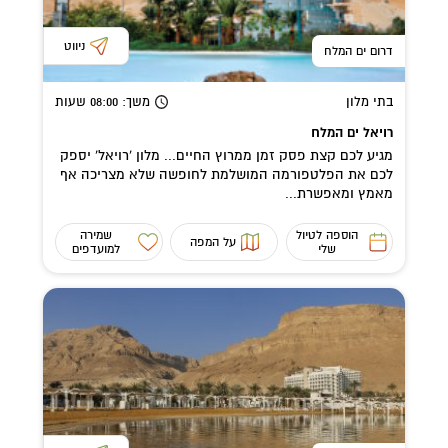
ניווט
דרום ים המלח
בתי מלון
משך
: 08:00
שעות
רויאל ים המלח
מגיע לכם קצת פסק זמן ממרוץ החיים... מלון 'רויאל' יספק
לכם את הפלטפורמה המושלמת לחופשה שלא מצריכה אף
מאמץ ומאפשרת...
הוספה לטיול
שמירה
על המפה
שלי
למועדפים