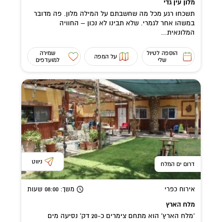
מלון עין גדי
תשכחו רגע מכל מה שחשבתם על המילה מלון. פה מדובר
במשהו אחר לגמרי. שלא תבינו לא נכון – החוויה
המלונאית...
הוספה לטיול
שמירה
על המפה
שלי
למועדפים
ניווט
דרום ים המלח
אירוח כפרי
משך
: 08:00
שעות
מלח הארץ
'מלח הארץ' הוא מתחם צימרים כ-20 דק' נסיעה מים