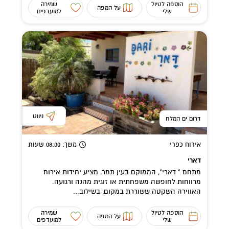
הוספה לטיול
שמירה
על המפה
שלי
למועדפים
ניווט
דרום ים המלח
אירוח כפרי
משך
: 08:00
שעות
דארי
מתחם " דארי", הממוקם בעין תמר, מציע יחידות אירוח
מרווחות לחופשה משפחתית או זוגית מהנה ורגועה.
האווירה השקטה ששוררת במקום, בשילוב...
הוספה לטיול
שמירה
על המפה
שלי
למועדפים