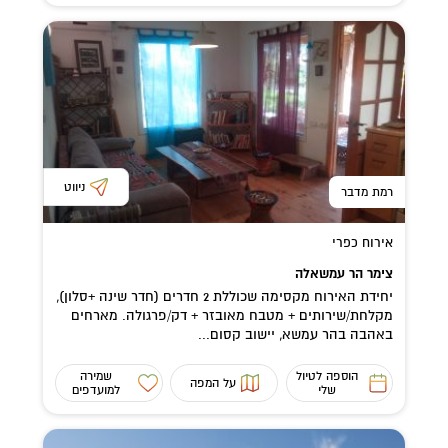
ניווט
רמת מדבר
אירוח כפרי
צימר הר עמשאלה
יחידת האירוח מקסימה שכוללת 2 חדרים (חדר שינה +סלון),
מקלחת/שירותים + מטבח מאובזר + דק/פרגולה. מארחים
באהבה בהר עמשא, יישוב קסום...
הוספה לטיול
שמירה
על המפה
שלי
למועדפים