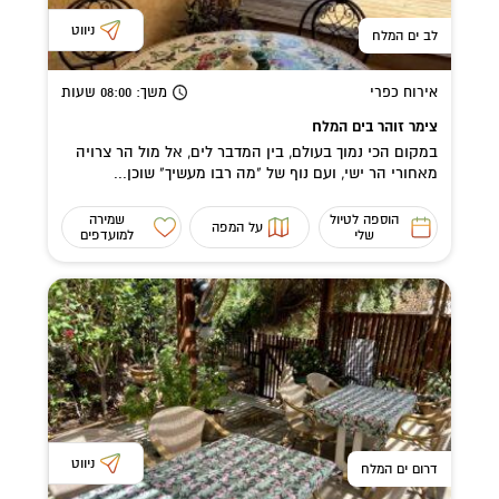
ניווט
לב ים המלח
אירוח כפרי
משך
: 08:00
שעות
צימר זוהר בים המלח
במקום הכי נמוך בעולם, בין המדבר לים, אל מול הר צרויה
מאחורי הר ישי, ועם נוף של "מה רבו מעשיך" שוכן...
הוספה לטיול
שמירה
על המפה
שלי
למועדפים
ניווט
דרום ים המלח