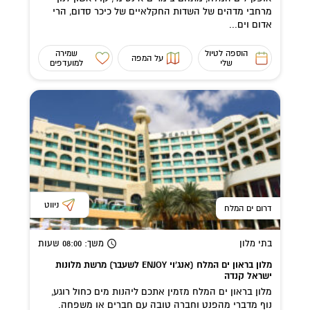
מרחבי מדהים של השדות החקלאיים של כיכר סדום, הרי
אדום וים...
הוספה לטיול
שמירה
על המפה
שלי
למועדפים
ניווט
דרום ים המלח
בתי מלון
משך
: 08:00
שעות
מלון בראון ים המלח (אנג'וי ENJOY לשעבר) מרשת מלונות
ישראל קנדה
מלון בראון ים המלח מזמין אתכם ליהנות מים כחול רוגע,
נוף מדברי מהפנט וחברה טובה עם חברים או משפחה.