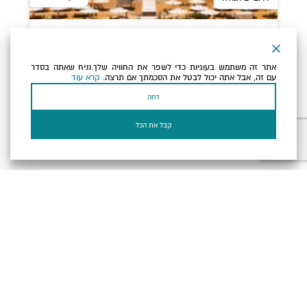
בתי מלון
משך
: 08:00
שעות
לוט- מלון ספא
אתר זה משתמש בעוגיות כדי לשפר את החוויה שלך.נניח שאתה בסדר
מלון 'ספא לוט' מעניק חוויות אירוח הוליסטית. שילוב
עם זה, אבל אתה יכול לבטל את הסכמתך אם תרצה.
קרא עוד
מושלם בין מנוחה וחבילות ספא מפנקות. בין אם חיפשתם
נופש מרפא או...
דחה
הוספה לטיול
שמירה
קבל את הכל
על המפה
שלי
למועדפים
השארו מעודכנים