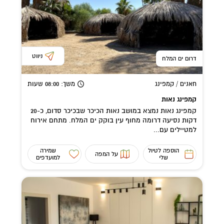
ניווט
דרום ים המלח
חאנים / קמפינג
משך
: 08:00
שעות
קמפינג נאות
קמפינג נאות נמצא במושב נאות הכיכר שבכיכר סדום, כ-20
דקות נסיעה דרומה מחוף עין בוקק ים המלח. מתחם אירוח
למטיילים עם...
הוספה לטיול
שמירה
על המפה
שלי
למועדפים