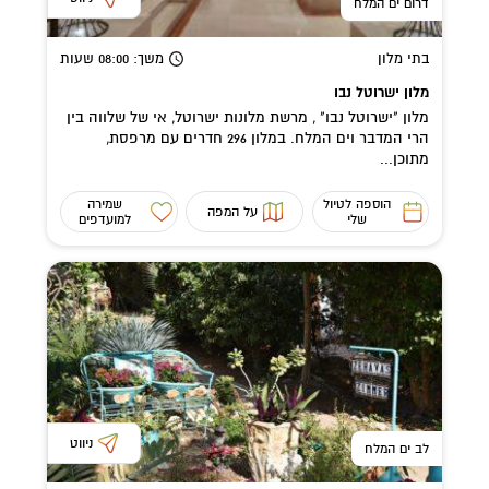
דרום ים המלח
בתי מלון
משך
: 08:00
שעות
מלון ישרוטל נבו
מלון "ישרוטל נבו" , מרשת מלונות ישרוטל, אי של שלווה בין
הרי המדבר וים המלח. במלון 296 חדרים עם מרפסת,
מתוכן...
הוספה לטיול
שמירה
על המפה
שלי
למועדפים
ניווט
לב ים המלח