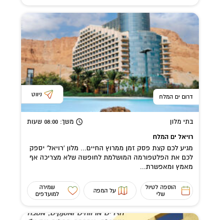
ניווט
דרום ים המלח
בתי מלון
משך
: 08:00
שעות
רויאל ים המלח
מגיע לכם קצת פסק זמן ממרוץ החיים... מלון 'רויאל' יספק
לכם את הפלטפורמה המושלמת לחופשה שלא מצריכה אף
מאמץ ומאפשרת...
הוספה לטיול
שמירה
על המפה
שלי
למועדפים