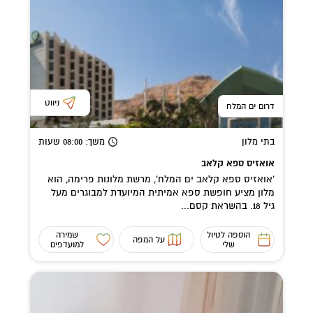
ניווט
דרום ים המלח
בתי מלון
משך
: 08:00
שעות
אואזיס ספא קלאב
'אואזיס ספא קלאב ים המלח', מרשת מלונות פרימה, הוא
מלון מציע חופשת ספא אמיתית המיועדת למבוגרים מעל
גיל 18. בהשראת קסם...
הוספה לטיול
שמירה
על המפה
שלי
למועדפים