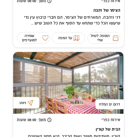
אירוח כפרי
משך
: 08:00
שעות
הצימר של זהבה
דני וזהבה, המארחים של הצימר, הם חברי קיבוץ עין גדי
שיעשו הכל כדי שתחוו עד הסוף את כל הטוב שיש...
הוספה לטיול
שמירה
על המפה
שלי
למועדפים
ניווט
דרום ים המלח
אירוח כפרי
משך
: 08:00
שעות
הבית של קורין
קורין, מוותיקות מושב נאות הכיכר, היא מסוג האנשים