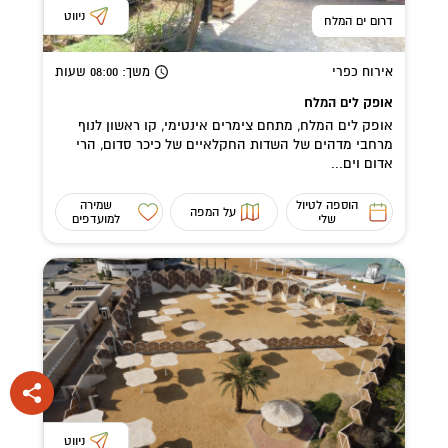
ניווט
דרום ים המלח
אירוח כפרי
משך
: 08:00
שעות
אופק לים המלח
אופק לים המלח, מתחם צימרים אינטימי, קו ראשון לנוף
מרחבי מדהים של השדות החקלאיים של כיכר סדום, הרי
אדום וים...
הוספה לטיול
שמירה
על המפה
שלי
למועדפים
ניווט