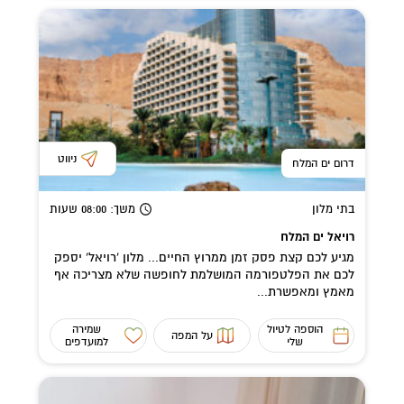
ניווט
דרום ים המלח
בתי מלון
משך
: 08:00
שעות
רויאל ים המלח
מגיע לכם קצת פסק זמן ממרוץ החיים... מלון 'רויאל' יספק
לכם את הפלטפורמה המושלמת לחופשה שלא מצריכה אף
מאמץ ומאפשרת...
הוספה לטיול
שמירה
על המפה
שלי
למועדפים