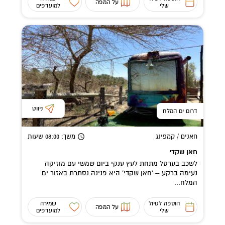
על המפה
שלי
למועדפים
ניווט
דרום ים המלח
חאנים / קמפינג
משך
: 08:00
שעות
חאן שקדי
לשכב בערסל מתחת לעץ ענקי ביום שמשי עם מוזיקה
נעימה ברקע – 'חאן שקדי' היא פנינה נסתרת באזור ים
המלח...
הוספה לטיול
שמירה
על המפה
שלי
למועדפים