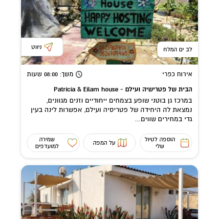
ניווט
לב ים המלח
אירוח כפרי
משך
: 08:00
שעות
הבית של פטרישיה ועילם - Patricia & Eilam house
במרכז גן בוטני שופע בצמחים ייחודיים וזנים מגוונים,
נמצאת לה היחידה של פטריסיה ועילם, אפשרות לינה בעין
גדי במחירים שווים...
הוספה לטיול
שמירה
על המפה
שלי
למועדפים