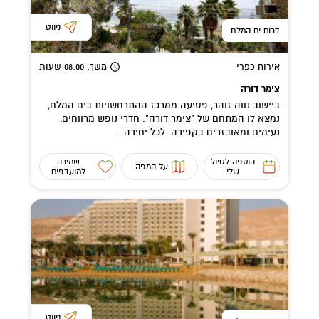
ניווט
דרום ים המלח
אירוח כפרי
משך
: 08:00
שעות
צימר דורה
ביישוב נווה זוהר, פסיעה ממרכז ההתרחשויות בים המלח,
נמצא לו המתחם של "צימר דורה". חדרי נופש מרווחים,
נעימים ומאובזרים בקפידה. לכל יחידה...
הוספה לטיול
שמירה
על המפה
שלי
למועדפים
ניווט