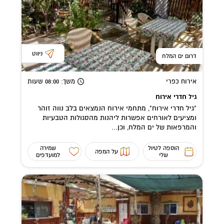
ניווט
דרום ים המלח
אירוח כפרי
משך
: 08:00
שעות
גיל חדרי אירוח
"גיל חדרי אירוח", מתחמי אירוח הנמצאים בלב נווה זוהר
ומציעים לאורחים אפשרות ליהנות מהסגולות הטבעיות
והמרפאות של ים המלח, וכן...
הוספה לטיול
שמירה
על המפה
שלי
למועדפים