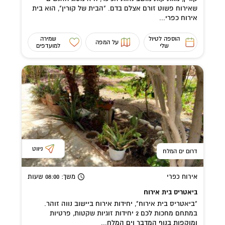
שאירוח פשוט זורם אצלם בדם. "הבית של קורין", הוא בית
אירוח כפרי...
הוספה לטיול
שמירה
על המפה
שלי
למועדפים
ניווט
דרום ים המלח
אירוח כפרי
משך
: 08:00
שעות
ביאטריס בית אירוח
"ביאטריס בית אירוח", יחידות אירוח ביישוב נווה זוהר.
במתחם מחכות לכם 2 יחידות זוגיות שקטות, פרטיות
ומוקפות בנוף המדבר וים המלח...