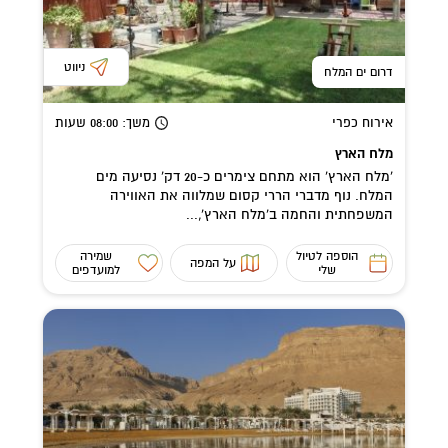
ניווט
דרום ים המלח
אירוח כפרי
משך
: 08:00
שעות
מלח הארץ
'מלח הארץ' הוא מתחם צימרים כ-20 דק' נסיעה מים
המלח. נוף מדברי הררי קסום שמלווה את האווירה
המשפחתית והחמה ב'מלח הארץ',...
הוספה לטיול
שמירה
על המפה
שלי
למועדפים