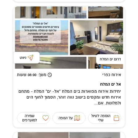
ניווט
דרום ים המלח
אירוח כפרי
משך
: 08:00
שעות
אל ים המלח
יחידות אירוח מפוארות בים המלח "אל- ים" המלח - מתחם
אירוח חדש ומקסים בישוב נווה זוהר, הסמוך לחוף הים
ולמלונות. אם...
הוספה לטיול
שמירה
על המפה
שלי
למועדפים