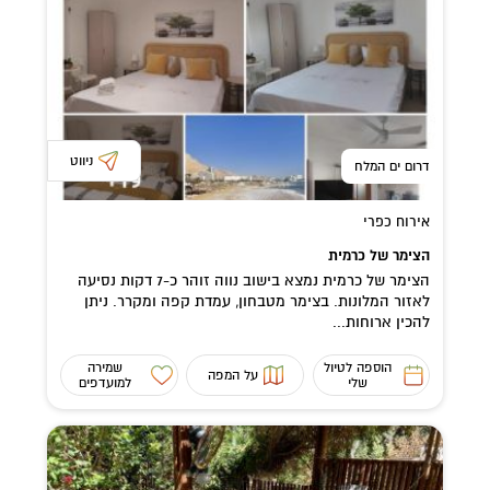
ניווט
דרום ים המלח
אירוח כפרי
הצימר של כרמית
הצימר של כרמית נמצא בישוב נווה זוהר כ-7 דקות נסיעה
לאזור המלונות. בצימר מטבחון, עמדת קפה ומקרר. ניתן
להכין ארוחות...
הוספה לטיול
שמירה
על המפה
שלי
למועדפים