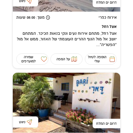
ניווט
דרום ים המלח
אירוח כפרי
משך
: 08:00
שעות
אצל רחל
אצל רחל, מתחם אירוח נעים ונקי בנאות הכיכר. המתחם
יושב אל מול הנוף ההרים העוצמתי של האזור, ממש אל מול
"הפטריה"...
הוספה לטיול
שמירה
על המפה
שלי
למועדפים
ניווט
דרום ים המלח