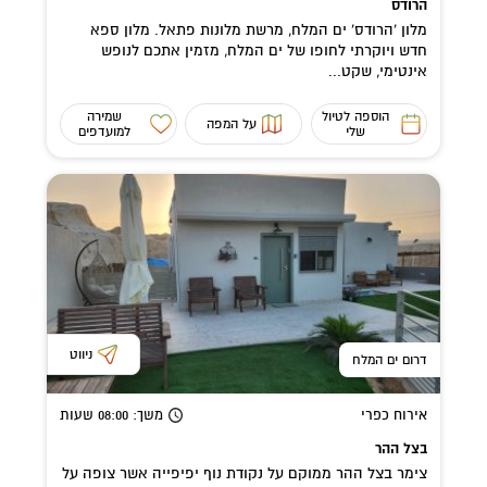
הרודס
מלון 'הרודס' ים המלח, מרשת מלונות פתאל. מלון ספא
חדש ויוקרתי לחופו של ים המלח, מזמין אתכם לנופש
אינטימי, שקט...
הוספה לטיול
שמירה
על המפה
שלי
למועדפים
ניווט
דרום ים המלח
אירוח כפרי
משך
: 08:00
שעות
בצל ההר
צימר בצל ההר ממוקם על נקודת נוף יפיפייה אשר צופה על