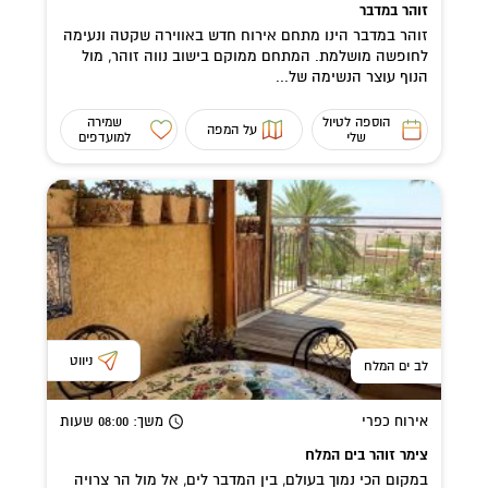
זוהר במדבר
זוהר במדבר הינו מתחם אירוח חדש באווירה שקטה ונעימה
לחופשה מושלמת. המתחם ממוקם בישוב נווה זוהר, מול
הנוף עוצר הנשימה של...
הוספה לטיול
שמירה
על המפה
שלי
למועדפים
ניווט
לב ים המלח
אירוח כפרי
משך
: 08:00
שעות
צימר זוהר בים המלח
במקום הכי נמוך בעולם, בין המדבר לים, אל מול הר צרויה