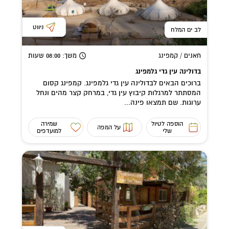
ניווט
לב ים המלח
חאנים / קמפינג
משך
: 08:00
שעות
בדולינה עין גדי גלמפינג
ברוכים הבאים לבדולינה עין גדי גלמפינג. קמפינג קסום
המסתתר למרגלות קיבוץ עין גדי, במרחק קצר מהים ונחל
ערוגות. שם תמצאו פינה...
הוספה לטיול
שמירה
על המפה
שלי
למועדפים