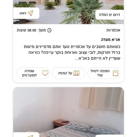
ניווט
דרום ים המלח
אכסניות
משך
: 08:00
שעות
אנ"א מצדה
כשאתם חושבים על אכסניית נוער אתם מדמיינים מיטות
ברזל חורקות, לובי עצוב וארוחת בוקר עייפה? כנראה
שעדיין לא הייתם באנ"א...
הוספה לטיול
שמירה
על המפה
שלי
למועדפים