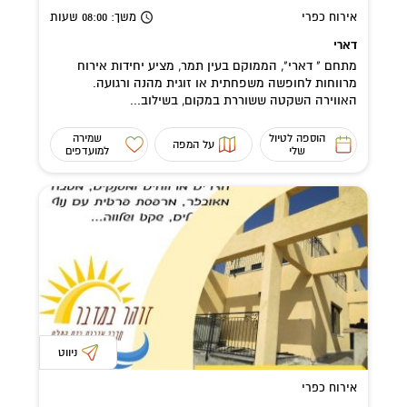
אירוח כפרי
משך
: 08:00
שעות
דארי
מתחם " דארי", הממוקם בעין תמר, מציע יחידות אירוח
מרווחות לחופשה משפחתית או זוגית מהנה ורגועה.
האווירה השקטה ששוררת במקום, בשילוב...
הוספה לטיול
שמירה
על המפה
שלי
למועדפים
ניווט
אירוח כפרי