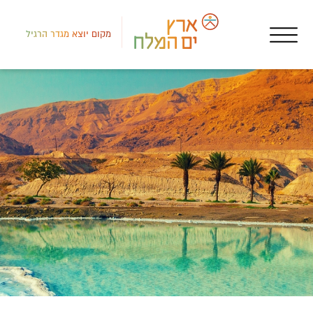
מקום יוצא מגדר הרגיל
לב י
מקו
יונ