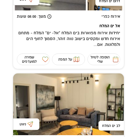
דרום ים המלח
אירוח כפרי
משך
: 08:00
שעות
אל ים המלח
יחידות אירוח מפוארות בים המלח "אל- ים" המלח - מתחם
אירוח חדש ומקסים בישוב נווה זוהר, הסמוך לחוף הים
ולמלונות. אם...
הוספה לטיול
שמירה
על המפה
שלי
למועדפים
ניווט
לב ים המלח