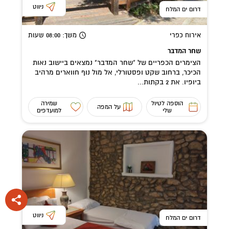
ניווט
דרום ים המלח
אירוח כפרי
משך
: 08:00
שעות
שחר המדבר
הצימרים הכפריים של "שחר המדבר" נמצאים ביישוב נאות
הכיכר, ברחוב שקט ופסטורלי, אל מול נוף חווארים מרהיב
ביופיו. את 2 בקתות...
הוספה לטיול
שמירה
על המפה
שלי
למועדפים
ניווט
דרום ים המלח