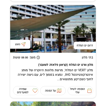
ניווט
דרום ים המלח
בתי מלון
משך
: 08:00
שעות
מלון וורט ים המלח (קראון פלאזה לשעבר)
מלון 'VERT ים המלח', מרשת מלונות היוקרה של מותג
אינטרקונטיננטל IHG, נמצא בסמוך לים, עם גישה ישירה
לחוף כשברקע מתנשאים...
הוספה לטיול
שמירה
על המפה
שלי
למועדפים