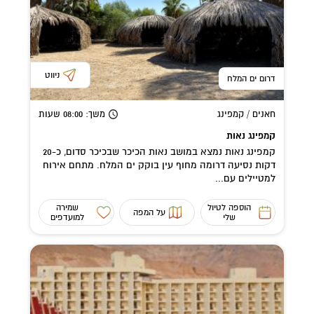
ניווט
דרום ים המלח
חאנים / קמפינג
משך
: 08:00
שעות
קמפינג נאות
קמפינג נאות נמצא במושב נאות הכיכר שבכיכר סדום, כ-20
דקות נסיעה דרומה מחוף עין בוקק ים המלח. מתחם אירוח
למטיילים עם...
הוספה לטיול
שמירה
על המפה
שלי
למועדפים