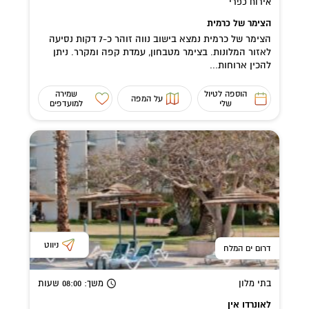
אירוח כפרי
הצימר של כרמית
הצימר של כרמית נמצא בישוב נווה זוהר כ-7 דקות נסיעה
לאזור המלונות. בצימר מטבחון, עמדת קפה ומקרר. ניתן
להכין ארוחות...
הוספה לטיול
שמירה
על המפה
שלי
למועדפים
ניווט
דרום ים המלח
בתי מלון
משך
: 08:00
שעות
לאונרדו אין