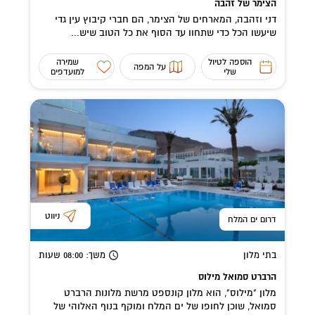
הצימר של זהבה
דני וזהבה, המארחים של הצימר, הם חברי קיבוץ עין גדי
שיעשו הכל כדי שתחוו עד הסוף את כל הטוב שיש...
הוספה לטיול
שמירה
על המפה
שלי
למועדפים
ניווט
דרום ים המלח
בתי מלון
משך
: 08:00
שעות
הרברט סמואל מילוס
מלון "מילוס", הוא מלון קונספט מרשת מלונות הרברט
סמואל, שוכן לחופו של ים המלח ומוקף בנוף האלוהי של