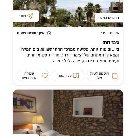
ניווט
דרום ים המלח
אירוח כפרי
משך
: 08:00
שעות
צימר דורה
ביישוב נווה זוהר, פסיעה ממרכז ההתרחשויות בים המלח,
נמצא לו המתחם של "צימר דורה". חדרי נופש מרווחים,
נעימים ומאובזרים בקפידה. לכל יחידה...
הוספה לטיול
שמירה
על המפה
שלי
למועדפים