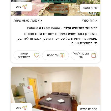
ניווט
לב ים המלח
אירוח כפרי
משך
: 08:00
שעות
הבית של פטרישיה ועילם - Patricia & Eilam house
במרכז גן בוטני שופע בצמחים ייחודיים וזנים מגוונים,
נמצאת לה היחידה של פטריסיה ועילם, אפשרות לינה בעין
גדי במחירים שווים...
הוספה לטיול
שמירה
על המפה
שלי
למועדפים
ניווט
דרום ים המלח