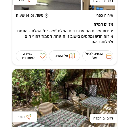
דרום ים המלח
אירוח כפרי
משך
: 08:00
שעות
אל ים המלח
יחידות אירוח מפוארות בים המלח "אל- ים" המלח - מתחם
אירוח חדש ומקסים בישוב נווה זוהר, הסמוך לחוף הים
ולמלונות. אם...
הוספה לטיול
שמירה
על המפה
שלי
למועדפים
ניווט
דרום ים המלח