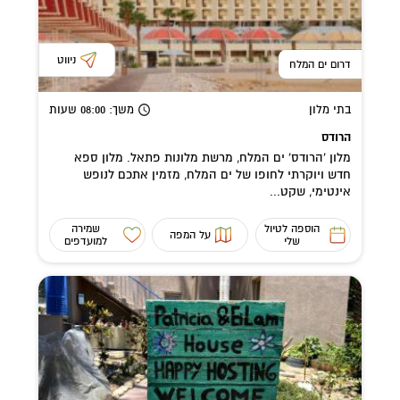
ניווט
דרום ים המלח
בתי מלון
משך
: 08:00
שעות
הרודס
מלון 'הרודס' ים המלח, מרשת מלונות פתאל. מלון ספא
חדש ויוקרתי לחופו של ים המלח, מזמין אתכם לנופש
אינטימי, שקט...
הוספה לטיול
שמירה
על המפה
שלי
למועדפים