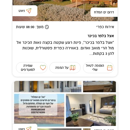
ניווט
דרום ים המלח
אירוח כפרי
משך
: 08:00
שעות
אצל בלפר בכיכר
"אצל בלפר בכיכר", פינת רוגע שקטה בקצה נאות הכיכר אל
מול הרי מואב ואדום. באווירה כפרית פסטורלית, שוכנות
להן 3 בקתות...
הוספה לטיול
שמירה
על המפה
שלי
למועדפים
ניווט