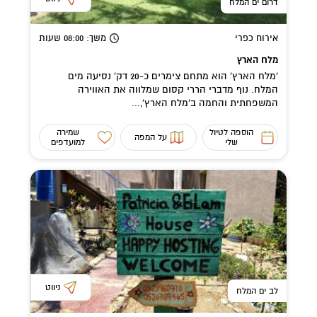
דרום ים המלח
אירוח כפרי
משך
: 08:00
שעות
מלח הארץ
'מלח הארץ' הוא מתחם צימרים כ-20 דק' נסיעה מים
המלח. נוף מדברי הררי קסום שמלווה את האווירה
המשפחתית והחמה ב'מלח הארץ',...
הוספה לטיול
שמירה
על המפה
שלי
למועדפים
ניווט
לב ים המלח