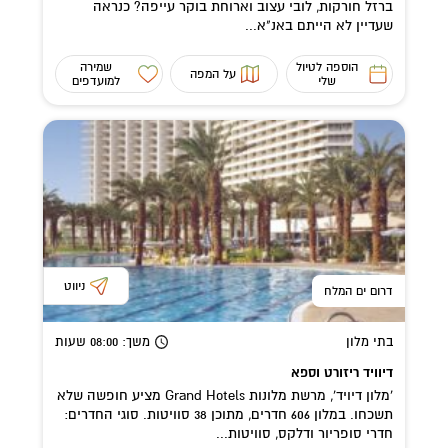
ברזל חורקות, לובי עצוב וארוחת בוקר עייפה? כנראה
שעדיין לא הייתם באנ"א...
הוספה לטיול
שמירה
על המפה
שלי
למועדפים
ניווט
דרום ים המלח
בתי מלון
משך
: 08:00
שעות
דיוויד ריזורט וספא
'מלון דיויד', מרשת מלונות Grand Hotels מציע חופשה שלא
תשכחו. במלון 606 חדרים, מתוכן 38 סוויטות. סוגי החדרים:
חדרי סופריור ודלקס, סוויטות...