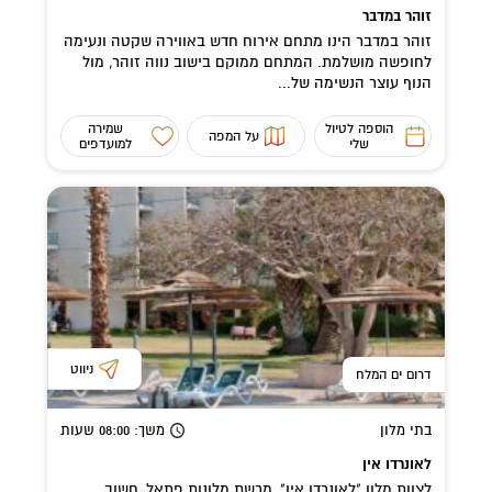
זוהר במדבר
זוהר במדבר הינו מתחם אירוח חדש באווירה שקטה ונעימה
לחופשה מושלמת. המתחם ממוקם בישוב נווה זוהר, מול
הנוף עוצר הנשימה של...
הוספה לטיול
שמירה
על המפה
שלי
למועדפים
ניווט
דרום ים המלח
בתי מלון
משך
: 08:00
שעות
לאונרדו אין
לצוות מלון "לאונרדו אין", מרשת מלונות פתאל, חשוב