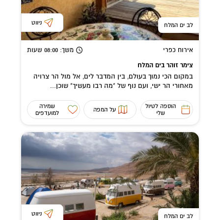
ניווט
לב ים המלח
אירוח כפרי
משך
: 08:00
שעות
צימר זוהר בים המלח
במקום הכי נמוך בעולם, בין המדבר לים, אל מול הר צרויה
מאחורי הר ישי, ועם נוף של "מה רבו מעשיך" שוכן...
הוספה לטיול
שמירה
על המפה
שלי
למועדפים
ניווט
לב ים המלח