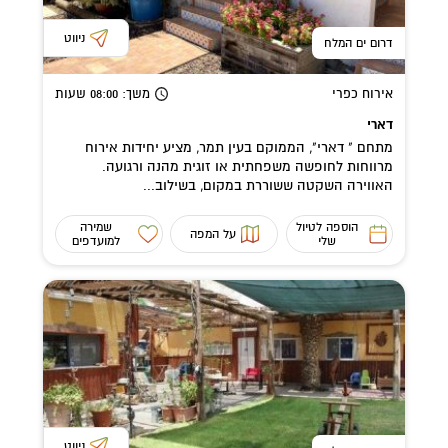
ניווט
דרום ים המלח
אירוח כפרי
משך
: 08:00
שעות
דארי
מתחם " דארי", הממוקם בעין תמר, מציע יחידות אירוח
מרווחות לחופשה משפחתית או זוגית מהנה ורגועה.
האווירה השקטה ששוררת במקום, בשילוב...
הוספה לטיול
שמירה
על המפה
שלי
למועדפים
ניווט