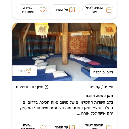
הוספה לטיול
שמירה
על המפה
שלי
למועדפים
ניווט
דרום ים המלח
חאנים / קמפינג
משך
: 08:00
שעות
חאן פאטה מורגנה
בלב השדות החקלאיים של מושב נאות הכיכר, בדרום ים
המלח, נמצא 'חאן פאטה מורגנה'. עסק משפחתי המעניק
יחס אישי לכל אורח,...
הוספה לטיול
שמירה
על המפה