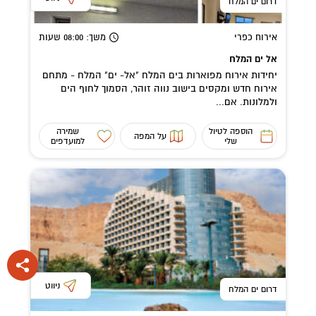
דרום ים המלח
אירוח כפרי
משך
: 08:00
שעות
אל ים המלח
יחידות אירוח מפוארות בים המלח "אל- ים" המלח - מתחם
אירוח חדש ומקסים בישוב נווה זוהר, הסמוך לחוף הים
ולמלונות. אם...
הוספה לטיול
שמירה
על המפה
שלי
למועדפים
ניווט
דרום ים המלח