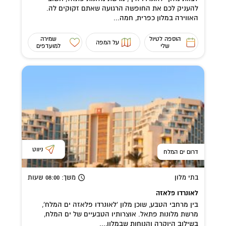
להעניק לכם את החופשה הרגועה שאתם זקוקים לה.
האווירה במלון כפרית, חמה...
הוספה לטיול
שמירה
על המפה
שלי
למועדפים
ניווט
דרום ים המלח
בתי מלון
משך
: 08:00
שעות
לאונרדו פלאזה
בין מרחבי הטבע, שוכן מלון 'לאונרדו פלאזה ים המלח',
מרשת מלונות פתאל. אוצרותיו הטבעיים של ים המלח,
בשילוב היוקרה והנוחות שבמלון,...