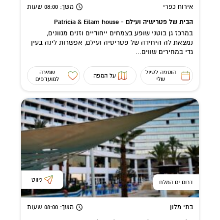
אירוח כפרי
משך
: 08:00
שעות
הבית של פטרישיה ועילם - Patricia & Eilam house
במרכז גן בוטני שופע בצמחים ייחודיים וזנים מגוונים,
נמצאת לה היחידה של פטריסיה ועילם, אפשרות לינה בעין
גדי במחירים שווים...
הוספה לטיול
שמירה
על המפה
שלי
למועדפים
ניווט
דרום ים המלח
בתי מלון
משך
: 08:00
שעות