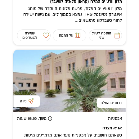
מלון וורט ים המלח (קראון פלאזה לשעבר)
מלון 'VERT ים המלח', מרשת מלונות היוקרה של מותג
אינטרקונטיננטל IHG, נמצא בסמוך לים, עם גישה ישירה
לחוף כשברקע מתנשאים...
הוספה לטיול
שמירה
על המפה
שלי
למועדפים
ניווט
דרום ים המלח
אכסניות
משך
: 08:00
שעות
אנ"א מצדה
כשאתם חושבים על אכסניית נוער אתם מדמיינים מיטות