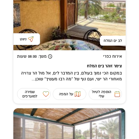
ניווט
לב ים המלח
אירוח כפרי
משך
: 08:00
שעות
צימר זוהר בים המלח
במקום הכי נמוך בעולם, בין המדבר לים, אל מול הר צרויה
מאחורי הר ישי, ועם נוף של "מה רבו מעשיך" שוכן...
הוספה לטיול
שמירה
על המפה
שלי
למועדפים