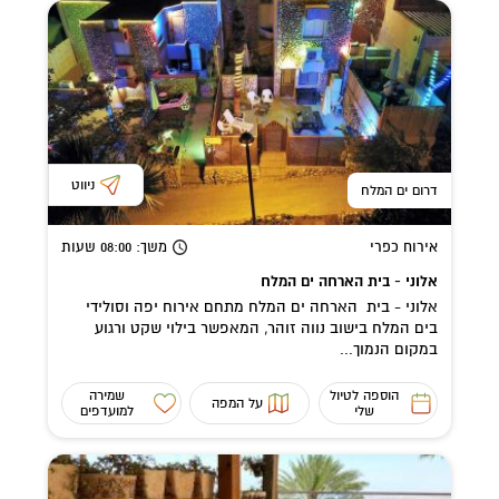
ניווט
דרום ים המלח
אירוח כפרי
משך
: 08:00
שעות
אלוני - בית הארחה ים המלח
אלוני - בית הארחה ים המלח מתחם אירוח יפה וסולידי
בים המלח בישוב נווה זוהר, המאפשר בילוי שקט ורגוע
במקום הנמוך...
הוספה לטיול
שמירה
על המפה
שלי
למועדפים