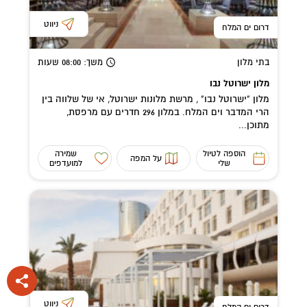
ניווט
דרום ים המלח
בתי מלון
משך
: 08:00
שעות
מלון ישרוטל נבו
מלון "ישרוטל נבו" , מרשת מלונות ישרוטל, אי של שלווה בין
הרי המדבר וים המלח. במלון 296 חדרים עם מרפסת,
מתוכן...
הוספה לטיול
שמירה
על המפה
שלי
למועדפים
ניווט
דרום ים המלח