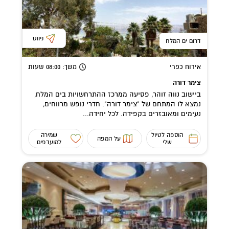
ניווט
דרום ים המלח
אירוח כפרי
משך
: 08:00
שעות
צימר דורה
ביישוב נווה זוהר, פסיעה ממרכז ההתרחשויות בים המלח,
נמצא לו המתחם של "צימר דורה". חדרי נופש מרווחים,
נעימים ומאובזרים בקפידה. לכל יחידה...
הוספה לטיול
שמירה
על המפה
שלי
למועדפים