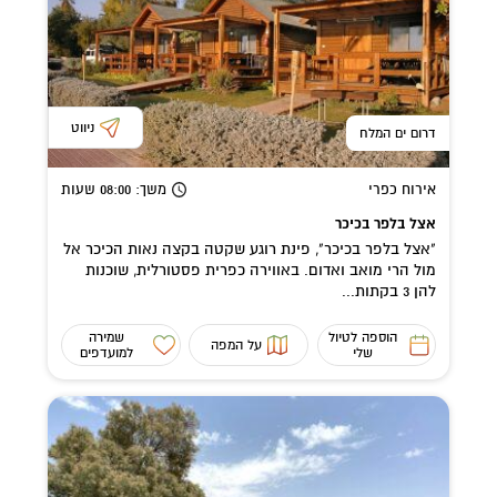
ניווט
דרום ים המלח
אירוח כפרי
משך
: 08:00
שעות
אצל בלפר בכיכר
"אצל בלפר בכיכר", פינת רוגע שקטה בקצה נאות הכיכר אל
מול הרי מואב ואדום. באווירה כפרית פסטורלית, שוכנות
להן 3 בקתות...
הוספה לטיול
שמירה
על המפה
שלי
למועדפים