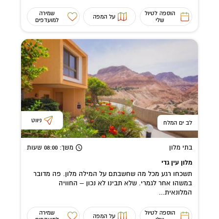
הוספה לטיול
שמירה
על המפה
שלי
למועדפים
ניווט
לב ים המלח
בתי מלון
משך
: 08:00
שעות
מלון עין גדי
תשכחו רגע מכל מה שחשבתם על המילה מלון. פה מדובר
במשהו אחר לגמרי. שלא תבינו לא נכון – החוויה
המלונאית...
הוספה לטיול
שמירה
על המפה