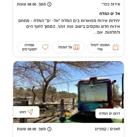
אירוח כפרי
משך
: 08:00
שעות
אל ים המלח
יחידות אירוח מפוארות בים המלח "אל- ים" המלח - מתחם
אירוח חדש ומקסים בישוב נווה זוהר, הסמוך לחוף הים
ולמלונות. אם...
הוספה לטיול
שמירה
על המפה
שלי
למועדפים
ניווט
דרום ים המלח
חאנים / קמפינג
משך
: 08:00
שעות