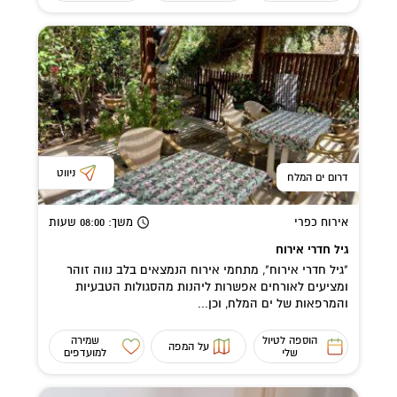
ניווט
דרום ים המלח
אירוח כפרי
משך
: 08:00
שעות
גיל חדרי אירוח
"גיל חדרי אירוח", מתחמי אירוח הנמצאים בלב נווה זוהר
ומציעים לאורחים אפשרות ליהנות מהסגולות הטבעיות
והמרפאות של ים המלח, וכן...
הוספה לטיול
שמירה
על המפה
שלי
למועדפים