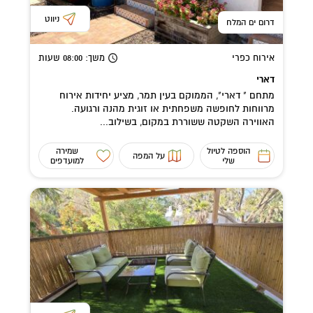
ניווט
דרום ים המלח
אירוח כפרי
משך
: 08:00
שעות
דארי
מתחם " דארי", הממוקם בעין תמר, מציע יחידות אירוח
מרווחות לחופשה משפחתית או זוגית מהנה ורגועה.
האווירה השקטה ששוררת במקום, בשילוב...
הוספה לטיול
שמירה
על המפה
שלי
למועדפים