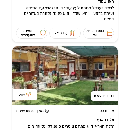
חאן שקדי
לשכב בערסל מתחת לעץ ענקי ביום שמשי עם מוזיקה
נעימה ברקע – 'חאן שקדי' היא פנינה נסתרת באזור ים
המלח...
הוספה לטיול
שמירה
על המפה
שלי
למועדפים
ניווט
דרום ים המלח
אירוח כפרי
משך
: 08:00
שעות
מלח הארץ
'מלח הארץ' הוא מתחם צימרים כ-20 דק' נסיעה מים