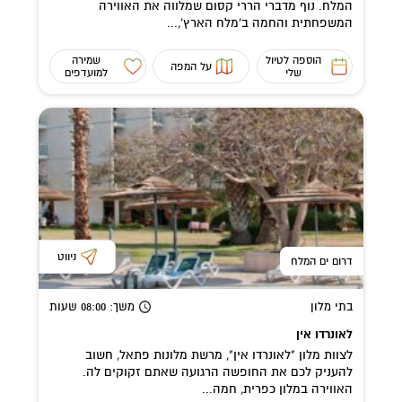
המלח. נוף מדברי הררי קסום שמלווה את האווירה
המשפחתית והחמה ב'מלח הארץ',...
הוספה לטיול
שמירה
על המפה
שלי
למועדפים
ניווט
דרום ים המלח
בתי מלון
משך
: 08:00
שעות
לאונרדו אין
לצוות מלון "לאונרדו אין", מרשת מלונות פתאל, חשוב
להעניק לכם את החופשה הרגועה שאתם זקוקים לה.
האווירה במלון כפרית, חמה...