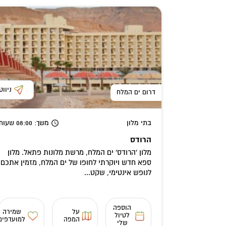
ניווט
דרום ים המלח
בתי מלון
משך
: 08:00
שעות
הרודס
מלון 'הרודס' ים המלח, מרשת מלונות פתאל. מלון
ספא חדש ויוקרתי לחופו של ים המלח, מזמין אתכם
לנופש אינטימי, שקט...
הוספה
על
שמירה
לטיול
המפה
למועדפים
שלי