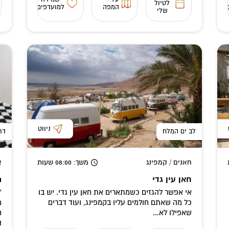
לטיול
המפה
למועדפים
שלי
ניווט
לב ים המלח
דר
חאנים / קמפינג
משך
: 08:00
שעות
א
חאן עין גדי
מ
אי אפשר להגזים כשמתארים את חאן עין גדי. יש בו
"
כל מה שאתם חולמים עליו בקמפינג, ועוד דברים
מ
שאפילו לא...
ח
ה