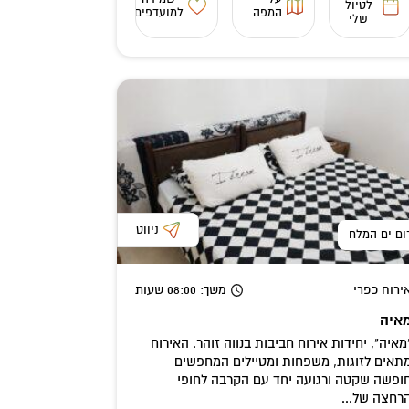
לטיול
המפה
למועדפים
שלי
ניווט
ום ים המלח
ירוח כפרי
משך
: 08:00
שעות
איה
מאיה", יחידות אירוח חביבות בנווה זוהר. האירוח
תאים לזוגות, משפחות ומטיילים המחפשים
ופשה שקטה ורגועה יחד עם הקרבה לחופי
רחצה של...