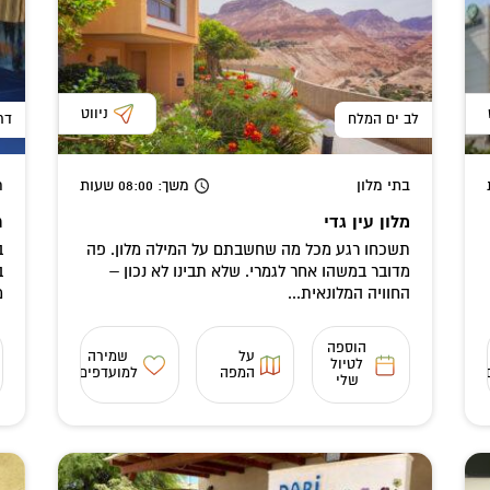
ניווט
לב ים המלח
דר
בתי מלון
משך
: 08:00
שעות
ח
מלון עין גדי
ח
תשכחו רגע מכל מה שחשבתם על המילה מלון. פה
ב
מדובר במשהו אחר לגמרי. שלא תבינו לא נכון –
ב
החוויה המלונאית...
מ
הוספה
על
שמירה
לטיול
המפה
למועדפים
שלי