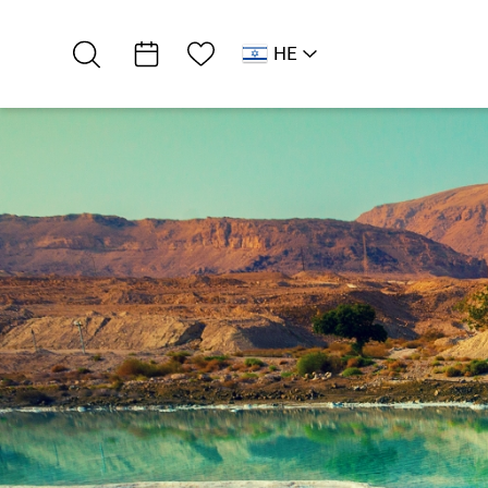
רשימת מועדפים
HE
AR
RU
EN
דרום ים המלח
אירוח כפרי
צפים על הים