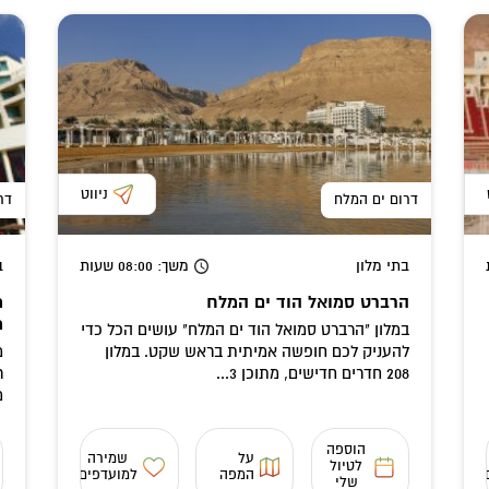
ניווט
דרום ים המלח
דר
בתי מלון
משך
: 08:00
שעות
ב
הרברט סמואל הוד ים המלח
מ
במלון "הרברט סמואל הוד ים המלח" עושים הכל כדי
להעניק לכם חופשה אמיתית בראש שקט. במלון
מ
208 חדרים חדישים, מתוכן 3...
ר
מ
הוספה
על
שמירה
לטיול
המפה
למועדפים
שלי