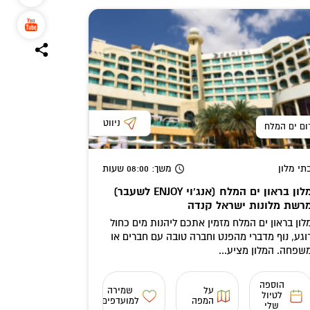
ניווט
ום ים המלח
תי מלון
משך
: 08:00
שעות
מלון בראון ים המלח (אנג'וי ENJOY לשעבר)
רשת מלונות ישראל קנדה
לון בראון ים המלח מזמין אתכם ליהנות מים כחול
וגע, נוף מדברי מהפנט וחברה טובה עם חברים או
שפחה. המלון מציע...
הוספה
על
שמירה
לטיול
המפה
למועדפים
שלי