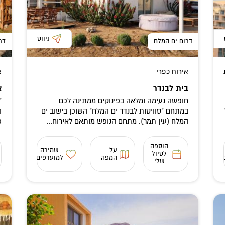
ניווט
דרום ים המלח
דר
אירוח כפרי
א
בית לבנדר
א
חופשה נעימה ומלאה בפינוקים ממתינה לכם
"
במתחם "סוויטות לבנדר ים המלח" השוכן בישוב ים
ה
המלח (עין תמר). מתחם הנופש מותאם לאירוח...
פ
הוספה
על
שמירה
לטיול
המפה
למועדפים
שלי