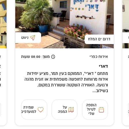
ניווט
דרום ים המלח
אירוח כפרי
משך
: 08:00
שעות
א
דארי
ז
מתחם " דארי", הממוקם בעין תמר, מציע יחידות
ז
אירוח מרווחות לחופשה משפחתית או זוגית מהנה
ו
ורגועה. האווירה השקטה ששוררת במקום,
נ
בשילוב...
הוספה
על
שמירה
לטיול
המפה
למועדפים
שלי