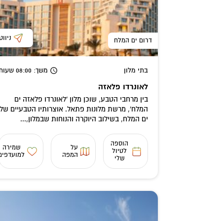
ניווט
דרום ים המלח
בתי מלון
משך
: 08:00
שעות
לאונרדו פלאזה
בין מרחבי הטבע, שוכן מלון 'לאונרדו פלאזה ים
המלח', מרשת מלונות פתאל. אוצרותיו הטבעיים של
ים המלח, בשילוב היוקרה והנוחות שבמלון,...
הוספה
על
שמירה
לטיול
המפה
למועדפים
שלי