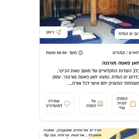
ניווט
ום ים המלח
אנים / קמפינג
משך
: 08:00
שעות
אן פאטה מורגנה
לב השדות החקלאיים של מושב נאות הכיכר,
דרום ים המלח, נמצא 'חאן פאטה מורגנה'. עסק
שפחתי המעניק יחס אישי לכל אורח,...
הוספה
על
שמירה
לטיול
המפה
למועדפים
שלי