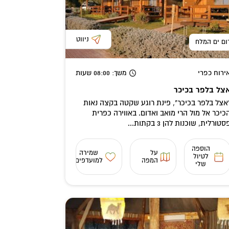
ניווט
ום ים המלח
ירוח כפרי
משך
: 08:00
שעות
צל בלפר בכיכר
אצל בלפר בכיכר", פינת רוגע שקטה בקצה נאות
כיכר אל מול הרי מואב ואדום. באווירה כפרית
סטורלית, שוכנות להן 3 בקתות...
הוספה
על
שמירה
לטיול
המפה
למועדפים
שלי