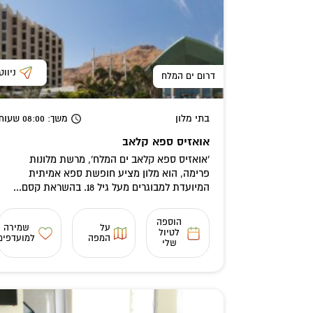
ניווט
דרום ים המלח
בתי מלון
משך
: 08:00
שעות
אואזיס ספא קלאב
'אואזיס ספא קלאב ים המלח', מרשת מלונות
פרימה, הוא מלון מציע חופשת ספא אמיתית
המיועדת למבוגרים מעל גיל 18. בהשראת קסם...
הוספה
על
שמירה
לטיול
המפה
למועדפים
שלי