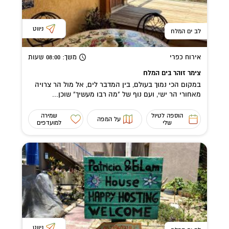
ניווט
לב ים המלח
אירוח כפרי
משך
: 08:00
שעות
צימר זוהר בים המלח
במקום הכי נמוך בעולם, בין המדבר לים, אל מול הר צרויה
מאחורי הר ישי, ועם נוף של "מה רבו מעשיך" שוכן...
הוספה לטיול
שמירה
על המפה
שלי
למועדפים
ניווט