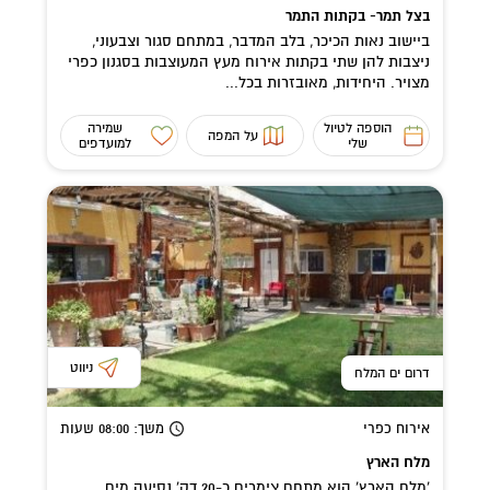
בצל תמר- בקתות התמר
ביישוב נאות הכיכר, בלב המדבר, במתחם סגור וצבעוני,
ניצבות להן שתי בקתות אירוח מעץ המעוצבות בסגנון כפרי
מצויר. היחידות, מאובזרות בכל...
הוספה לטיול
שמירה
על המפה
שלי
למועדפים
ניווט
דרום ים המלח
אירוח כפרי
משך
: 08:00
שעות
מלח הארץ
'מלח הארץ' הוא מתחם צימרים כ-20 דק' נסיעה מים