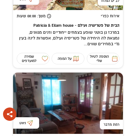
לב ים המלח
אירוח כפרי
משך
: 08:00
שעות
הבית של פטרישיה ועילם - Patricia & Eilam house
במרכז גן בוטני שופע בצמחים ייחודיים וזנים מגוונים,
נמצאת לה היחידה של פטריסיה ועילם, אפשרות לינה בעין
גדי במחירים שווים...
הוספה לטיול
שמירה
על המפה
שלי
למועדפים
ניווט
רמת מדבר