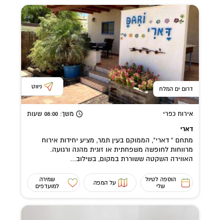
ניווט
דרום ים המלח
אירוח כפרי
משך
: 08:00
שעות
דארי
מתחם " דארי", הממוקם בעין תמר, מציע יחידות אירוח
מרווחות לחופשה משפחתית או זוגית מהנה ורגועה.
האווירה השקטה ששוררת במקום, בשילוב...
הוספה לטיול
שמירה
על המפה
שלי
למועדפים