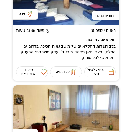
ניווט
דרום ים המלח
חאנים / קמפינג
משך
: 08:00
שעות
חאן פאטה מורגנה
בלב השדות החקלאיים של מושב נאות הכיכר, בדרום ים
המלח, נמצא 'חאן פאטה מורגנה'. עסק משפחתי המעניק
יחס אישי לכל אורח,...
הוספה לטיול
שמירה
על המפה
שלי
למועדפים