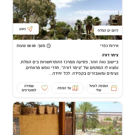
ניווט
דרום ים המלח
אירוח כפרי
משך
: 08:00
שעות
צימר דורה
ביישוב נווה זוהר, פסיעה ממרכז ההתרחשויות בים המלח,
נמצא לו המתחם של "צימר דורה". חדרי נופש מרווחים,
נעימים ומאובזרים בקפידה. לכל יחידה...
הוספה לטיול
שמירה
על המפה
שלי
למועדפים