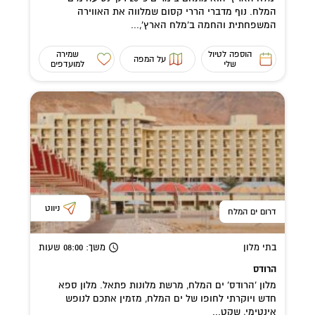
המלח. נוף מדברי הררי קסום שמלווה את האווירה
המשפחתית והחמה ב'מלח הארץ',...
הוספה לטיול
שמירה
על המפה
שלי
למועדפים
ניווט
דרום ים המלח
בתי מלון
משך
: 08:00
שעות
הרודס
מלון 'הרודס' ים המלח, מרשת מלונות פתאל. מלון ספא
חדש ויוקרתי לחופו של ים המלח, מזמין אתכם לנופש
אינטימי, שקט...