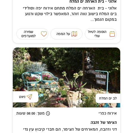
אלוני - בית הארחה ים המלח
אלוני - בית הארחה ים המלח מתחם אירוח יפה וסולידי
בים המלח בישוב נווה זוהר, המאפשר בילוי שקט ורגוע
במקום הנמוך...
הוספה לטיול
שמירה
על המפה
שלי
למועדפים
ניווט
לב ים המלח
אירוח כפרי
משך
: 08:00
שעות
הצימר של זהבה
דני וזהבה, המארחים של הצימר, הם חברי קיבוץ עין גדי