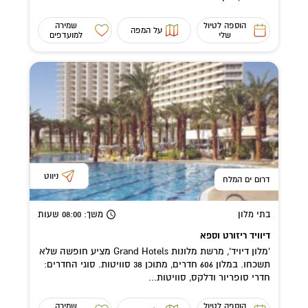
הוספה לטיול
שמירה
על המפה
שלי
למועדפים
ניווט
דרום ים המלח
בתי מלון
משך
: 08:00
שעות
דיוויד ריזורט וספא
'מלון דיויד', מרשת מלונות Grand Hotels מציע חופשה שלא
תשכחו. במלון 606 חדרים, מתוכן 38 סוויטות. סוגי החדרים:
חדרי סופריור ודלקס, סוויטות...
הוספה לטיול
שמירה