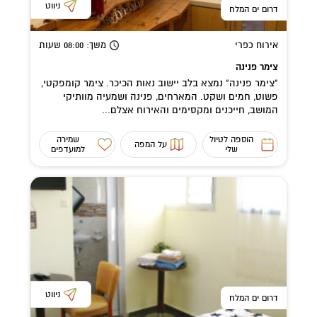
ניווט
דרום ים המלח
אירוח כפרי
משך
: 08:00
שעות
צימר פנינה
"צימר פנינה" נמצא בלב יישוב נאות הכיכר. צימר קומפקטי,
פשוט, חמים ושקט. המארחים, פנינה ושמעיה מוותיקי
המושב, חייכנים ומקסימים והאירוח אצלם...
הוספה לטיול
שמירה
על המפה
שלי
למועדפים
ניווט
דרום ים המלח