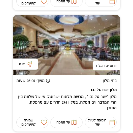
על המפה
שלי
למועדפים
ניווט
דרום ים המלח
בתי מלון
משך
: 08:00
שעות
מלון ישרוטל נבו
מלון "ישרוטל נבו" , מרשת מלונות ישרוטל, אי של שלווה בין
הרי המדבר וים המלח. במלון 296 חדרים עם מרפסת,
מתוכן...
הוספה לטיול
שמירה
על המפה
שלי
למועדפים