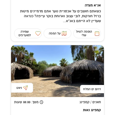
אנ"א מצדה
כשאתם חושבים על אכסניית נוער אתם מדמיינים מיטות
ברזל חורקות, לובי עצוב וארוחת בוקר עייפה? כנראה
שעדיין לא הייתם באנ"א...
הוספה לטיול
שמירה
על המפה
שלי
למועדפים
ניווט
דרום ים המלח
חאנים / קמפינג
משך
: 08:00
שעות
קמפינג נאות