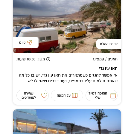
ניווט
לב ים המלח
חאנים / קמפינג
משך
: 08:00
שעות
חאן עין גדי
אי אפשר להגזים כשמתארים את חאן עין גדי. יש בו כל מה
שאתם חולמים עליו בקמפינג, ועוד דברים שאפילו לא...
הוספה לטיול
שמירה
על המפה
שלי
למועדפים