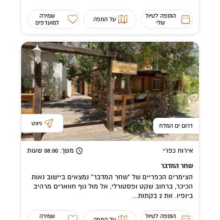
הוספה לטיול
שמירה
על המפה
שלי
למועדפים
ניווט
דרום ים המלח
אירוח כפרי
משך
: 08:00
שעות
שחר המדבר
הצימרים הכפריים של "שחר המדבר" נמצאים ביישוב נאות
הכיכר, ברחוב שקט ופסטורלי, אל מול נוף חווארים מרהיב
ביופיו. את 2 בקתות...
הוספה לטיול
שמירה
על המפה