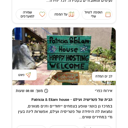
נעימים ומאובזרים בקפידה. לכל יחידה...
הוספה לטיול
שמירה
על המפה
שלי
למועדפים
ניווט
לב ים המלח
אירוח כפרי
משך
: 08:00
שעות
הבית של פטרישיה ועילם - Patricia & Eilam house
במרכז גן בוטני שופע בצמחים ייחודיים וזנים מגוונים,
נמצאת לה היחידה של פטריסיה ועילם, אפשרות לינה בעין
גדי במחירים שווים...