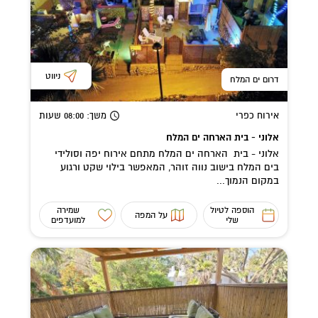
ניווט
דרום ים המלח
אירוח כפרי
משך
: 08:00
שעות
אלוני - בית הארחה ים המלח
אלוני - בית הארחה ים המלח מתחם אירוח יפה וסולידי
בים המלח בישוב נווה זוהר, המאפשר בילוי שקט ורגוע
במקום הנמוך...
הוספה לטיול
שמירה
על המפה
שלי
למועדפים