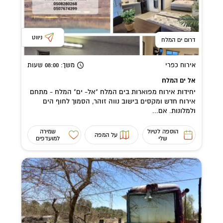
ניווט
דרום ים המלח
אירוח כפרי
משך
: 08:00
שעות
אל ים המלח
יחידות אירוח מפוארות בים המלח "אל- ים" המלח - מתחם
אירוח חדש ומקסים בישוב נווה זוהר, הסמוך לחוף הים
ולמלונות. אם...
הוספה לטיול
שמירה
על המפה
שלי
למועדפים