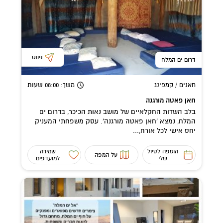
ניווט
דרום ים המלח
חאנים / קמפינג
משך
: 08:00
שעות
חאן פאטה מורגנה
בלב השדות החקלאיים של מושב נאות הכיכר, בדרום ים
המלח, נמצא 'חאן פאטה מורגנה'. עסק משפחתי המעניק
יחס אישי לכל אורח,...
הוספה לטיול
שמירה
על המפה
שלי
למועדפים