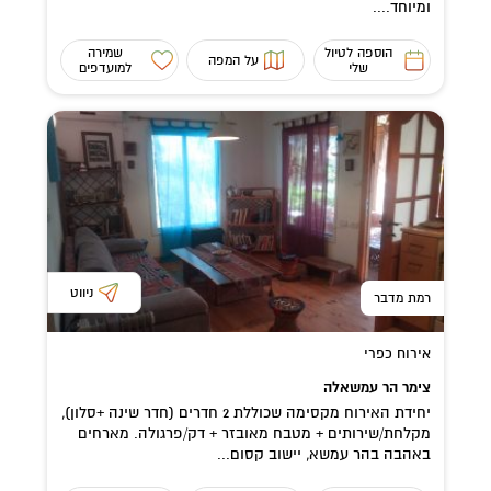
ומיוחד....
הוספה לטיול
שמירה
על המפה
שלי
למועדפים
ניווט
רמת מדבר
אירוח כפרי
צימר הר עמשאלה
יחידת האירוח מקסימה שכוללת 2 חדרים (חדר שינה +סלון),
מקלחת/שירותים + מטבח מאובזר + דק/פרגולה. מארחים
באהבה בהר עמשא, יישוב קסום...