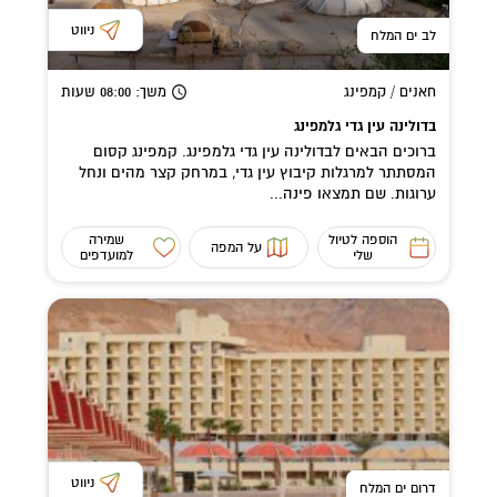
ניווט
לב ים המלח
חאנים / קמפינג
משך
: 08:00
שעות
בדולינה עין גדי גלמפינג
ברוכים הבאים לבדולינה עין גדי גלמפינג. קמפינג קסום
המסתתר למרגלות קיבוץ עין גדי, במרחק קצר מהים ונחל
ערוגות. שם תמצאו פינה...
הוספה לטיול
שמירה
על המפה
שלי
למועדפים
ניווט
דרום ים המלח