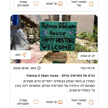
הוספה לטיול
שמירה
על המפה
שלי
למועדפים
ניווט
לב ים המלח
אירוח כפרי
משך
: 08:00
שעות
הבית של פטרישיה ועילם - Patricia & Eilam house
במרכז גן בוטני שופע בצמחים ייחודיים וזנים מגוונים,
נמצאת לה היחידה של פטריסיה ועילם, אפשרות לינה בעין
גדי במחירים שווים...
הוספה לטיול
שמירה
על המפה
שלי
למועדפים