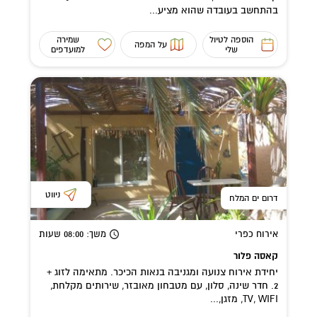
בהתחשב בעובדה שהוא מציע...
הוספה לטיול
שמירה
על המפה
שלי
למועדפים
ניווט
דרום ים המלח
אירוח כפרי
משך
: 08:00
שעות
קאסה פלור
יחידת אירוח צנועה ומגניבה בנאות הכיכר. מתאימה לזוג +
2. חדר שינה, סלון, עם מטבחון מאובזר, שירותים מקלחת,
TV, WIFI, מזגן,...