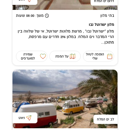
דרום ים המלח
בתי מלון
משך
: 08:00
שעות
מלון ישרוטל נבו
מלון "ישרוטל נבו" , מרשת מלונות ישרוטל, אי של שלווה בין
הרי המדבר וים המלח. במלון 296 חדרים עם מרפסת,
מתוכן...
הוספה לטיול
שמירה
על המפה
שלי
למועדפים
ניווט
לב ים המלח