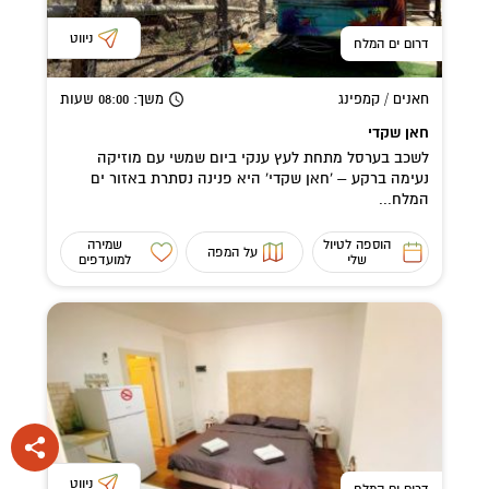
ניווט
דרום ים המלח
חאנים / קמפינג
משך
: 08:00
שעות
חאן שקדי
לשכב בערסל מתחת לעץ ענקי ביום שמשי עם מוזיקה
נעימה ברקע – 'חאן שקדי' היא פנינה נסתרת באזור ים
המלח...
הוספה לטיול
שמירה
על המפה
שלי
למועדפים
ניווט
דרום ים המלח