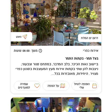
ניווט
דרום ים המלח
אירוח כפרי
משך
: 08:00
שעות
בצל תמר- בקתות התמר
ביישוב נאות הכיכר, בלב המדבר, במתחם סגור וצבעוני,
ניצבות להן שתי בקתות אירוח מעץ המעוצבות בסגנון כפרי
מצויר. היחידות, מאובזרות בכל...
הוספה לטיול
שמירה
על המפה
שלי
למועדפים