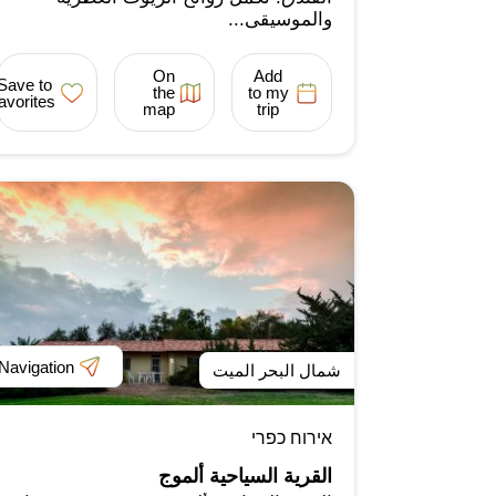
والموسيقى...
On
Add
Save to
the
to my
favorites
map
trip
Navigation
شمال البحر الميت
אירוח כפרי
القرية السياحية ألموج