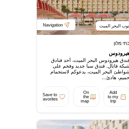
Navigation
وب البحر الميت
תי מלון
يرودوس
ندق هيرودوس البحر الميت، أحد فنادق
بكة فاتال. فندق سبا جديد وفخم على
واطئ البحر الميت، يدعوكم لاستجمام
ميم، هادئ...
On
Add
Save to
the
to my
favorites
map
trip