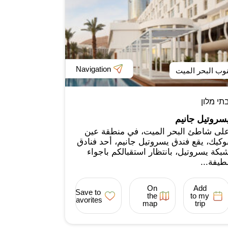
Navigation
وب البحر الميت
תי מלון
سروتيل جانيم
لى شاطئ البحر الميت، في منطقة عين
وكيك، يقع فندق يسروتيل جانيم، أحد فنادق
بكة يسروتيل، بانتظار استقبالكم باجواء
طيفة...
On
Add
Save to
the
to my
favorites
map
trip