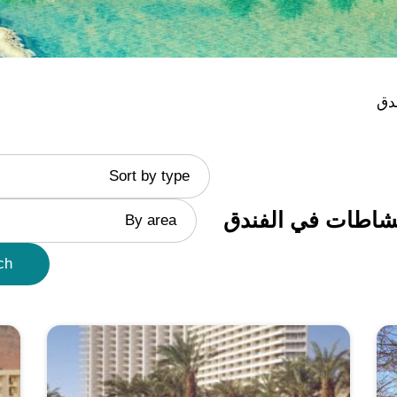
دق
Sort by type
نشاطات في الفندق
By area
ch