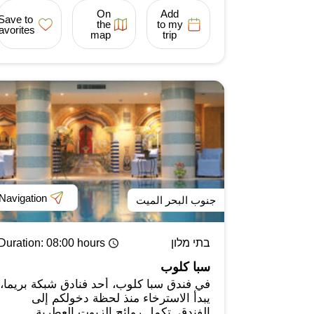
On
Add
Save to
the
to my
favorites
map
trip
Navigation
جنوب البحر الميت
בתי מלון
: 08:00 hours
Duration
سبا كلوب
في فندق سبا كلوب، أحد فنادق شبكة بريما،
يبدأ الاسترخاء منذ لحظة دخولكم إلى
الفندق. تكمل روائح الزيوت العطرية