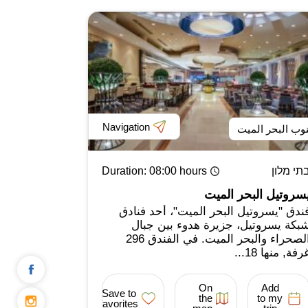
Navigation
وب البحر الميت
תי מלון
: 08:00 hours
Duration
سروتيل البحر الميت
ندق "يسروتيل البحر الميت"، أحد فنادق
بكة يسروتيل، جزيرة هدوء بين جبال
الصحراء والبحر الميت. في الفندق 296
رفة, منها 18...
On
Add
Save to
the
to my
favorites