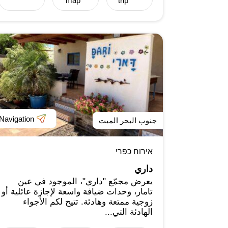
map
trip
Navigation
جنوب البحر الميت
אירוח כפרי
داري
يعرض مجمّع "داري"، الموجود في عين
تامار، وحدات ضيافة واسعة لإجازة عائلية أو
زوجية ممتعة وهادئة. تتيح لكم الأجواء
الهادئة التي...