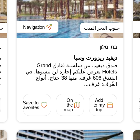
Navigation
جنوب البحر الميت
جن
בתי מלון
ב
ديفيد ريزورت وسبا
ه
فندق ديفيد، من سلسلة فنادق Grand
ف
Hotels يعرض عليكم إجازة لن تنسوها. في
ش
الفندق 606 غرف, منها 38 جناح. أنواع
ش
الغُرف: غرف...
ح
On
Add
Save to
the
to my
favorites
map
trip