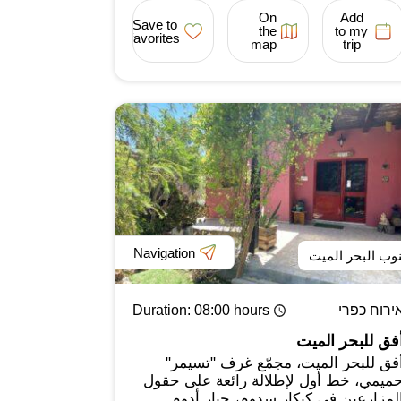
On
Add
Save to
the
to my
favorites
map
trip
Navigation
وب البحر الميت
ירוח כפרי
: 08:00 hours
Duration
فق للبحر الميت
فق للبحر الميت، مجمّع غرف "تسيمر"
ميمي، خط أول لإطلالة رائعة على حقول
لمزارعين في كيكار سدوم، جبار أدوم