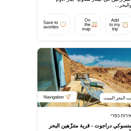
البحر...
On
Add
Save to
the
to my
favorites
map
trip
Navigation
ب البحر الميت
ירוח כפרי
تسوكي دراجوت - قرية متنزّهين البحر