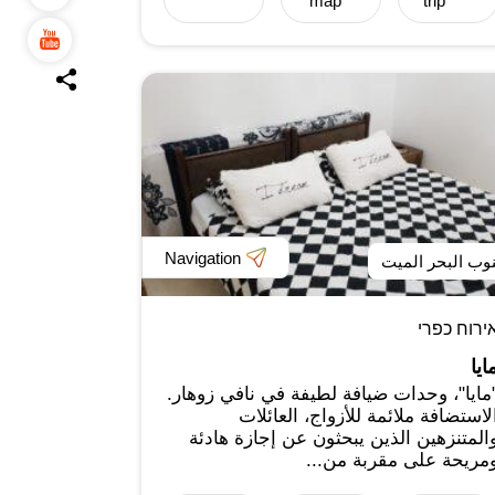
map
trip
Navigation
وب البحر الميت
ירוח כפרי
ايا
مايا"، وحدات ضيافة لطيفة في نافي زوهار.
لاستضافة ملائمة للأزواج، العائلات
المتنزهين الذين يبحثون عن إجازة هادئة
مريحة على مقربة من...