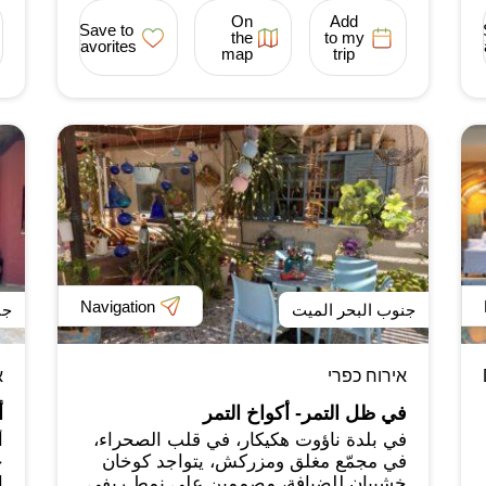
On
Add
Save to
the
to my
favorites
map
trip
Navigation
جنوب البحر الميت
جن
אירוח כפרי
א
في ظل التمر- أكواخ التمر
أ
في بلدة ناؤوت هكيكار، في قلب الصحراء،
أ
في مجمّع مغلق ومزركش، يتواجد كوخان
ح
خشبيان للضيافة، مصممين على نمط ريفي
ا