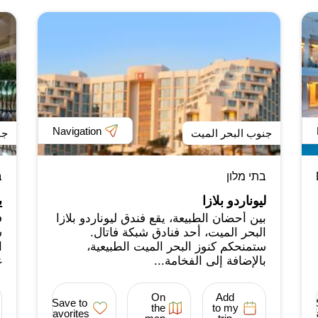
Navigation
جنوب البحر الميت
جن
בתי מלון
ב
ليوناردو بلازا
ي
بين أحضان الطبيعة، يقع فندق ليوناردو بلازا
ف
البحر الميت، أحد فنادق شبكة فاتال.
ش
ستمنحكم كنوز البحر الميت الطبيعية،
بالإضافة إلى الفخامة...
غ
On
Add
Save to
the
to my
favorites