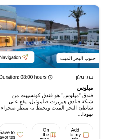
Navigation
جنوب البحر الميت
בתי מלון
: 08:00 hours
Duration
ميلوس
فندق "ميلوس" هو فندق كونسيبت من
شبكة فنادق هيربرت صاموئيل، يقع على
شاطئ البحر الميت ويحيط به منظر صحراء
يهودا...
On
Add
Save to
the
to my
favorites