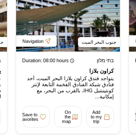
Navigation
جنوب البحر الميت
جن
בתי מלון
: 08:00 hours
Duration
ב
كراون بلازا
ي
يتواجد فندق كراون بلازا البحر الميت، أحد
ع
فنادق شبكة الفنادق الفخمة التابعة لإنتر
ب
كونتيننتيل IHG، بالقرب من البحر، مع
ش
إمكانية...
ل
On
Add
Save to
the
to my
favorites
map
trip