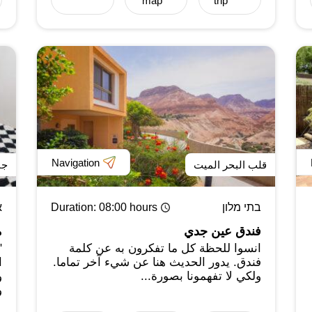
map
trip
Navigation
قلب البحر الميت
جن
בתי מלון
: 08:00 hours
Duration
א
فندق عين جدي
م
انسوا للحظة كل ما تفكرون به عن كلمة
"
فندق. يدور الحديث هنا عن شيء آخر تماما.
ا
ولكي لا تفهمونا بصورة...
و
و