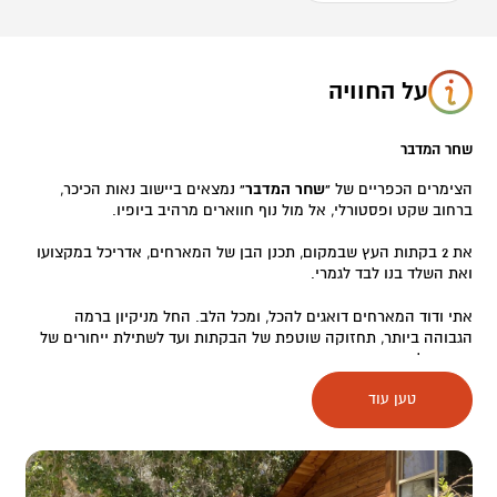
על החוויה
שחר המדבר
הצימרים הכפריים של
"שחר המדבר"
נמצאים ביישוב נאות הכיכר,
ברחוב שקט ופסטורלי, אל מול נוף חווארים מרהיב ביופיו.
את 2 בקתות העץ שבמקום, תכנן הבן של המארחים, אדריכל במקצועו
ואת השלד בנו לבד לגמרי.
אתי ודוד המארחים דואגים להכל, ומכל הלב. החל מניקיון ברמה
הגבוהה ביותר, תחזוקה שוטפת של הבקתות ועד לשתילת ייחורים של
צמחים לטיפוח הגינה והחצר המכוסה בדק.
טען עוד
הבקתות, חמימות וביתיות, מורכבות מסלון, חדר שינה וקומת גלריה עם
חלון ענק לנוף, חדר רחצה גדול עם ג'קוזי, מטבחון, וחצר פרטית לכל
בקתה שם תוכלו לשבת, להקשיב לשקט ולנשום את הנוף.
להנאתכם, בכל בקתה יש גם משחקים כמו- שש בש, קלפים, שחמט,